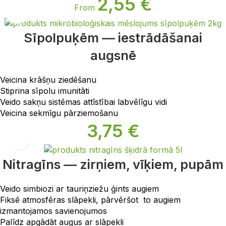
2,55
€
From
Sīpolpuķēm — iestrādāšanai
augsnē
Veicina krāšņu ziedēšanu
Stiprina sīpolu imunitāti
Veido sakņu sistēmas attīstībai labvēlīgu vidi
Veicina sekmīgu pārziemošanu
3,75
€
Nitragīns — zirņiem, vīķiem, pupām
Veido simbiozi ar tauriņziežu ģints augiem
Fiksē atmosfēras slāpekli, pārvēršot to augiem
izmantojamos savienojumos
Palīdz apgādāt augus ar slāpekli