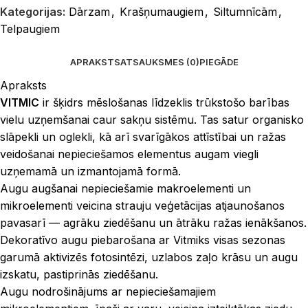
Kategorijas:
Dārzam
,
Krašņumaugiem
,
Siltumnīcām
,
Telpaugiem
APRAKSTS
ATSAUKSMES (0)
PIEGĀDE
Apraksts
VITMIC
ir šķidrs mēslošanas līdzeklis trūkstošo barības
vielu uzņemšanai caur sakņu sistēmu. Tas satur organisko
slāpekli un oglekli, kā arī svarīgākos attīstībai un ražas
veidošanai nepieciešamos elementus augam viegli
uzņemamā un izmantojamā formā.
Augu augšanai nepieciešamie makroelementi un
mikroelementi veicina strauju veģetācijas atjaunošanos
pavasarī — agrāku ziedēšanu un ātrāku ražas ienākšanos.
Dekoratīvo augu piebarošana ar Vitmiks visas sezonas
garumā aktivizēs fotosintēzi, uzlabos zaļo krāsu un augu
izskatu, pastiprinās ziedēšanu.
Augu nodrošinājums ar nepieciešamajiem