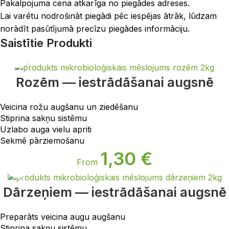
Pakalpojuma cena atkarīga no piegādes adreses.
Lai varētu nodrošināt piegādi pēc iespējas ātrāk, lūdzam
norādīt pasūtījumā precīzu piegādes informāciju.
Saistītie Produkti
Rozēm — iestrādāšanai augsnē
Veicina rožu augšanu un ziedēšanu
Stiprina sakņu sistēmu
Uzlabo auga vielu apriti
Sekmē pārziemošanu
1,30
€
From
Dārzeņiem — iestrādāšanai augsnē
Preparāts veicina augu augšanu
Stiprina sakņu sistēmu