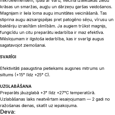
mikroelementiem, īpaši ar varu, veicina izteiktākas ziedu
krāsas un smaržas, augļu un dārzeņu garšas veidošanos.
Magnijam ir liela loma augu imunitātes veicināšanā. Tas
stiprina augu aizsargspējas pret patogēno sēņu, vīrusu un
baktēriju izraisītām slimībām. Ja augiem trūkst magnijs,
fungicīdu un citu preparātu iedarbība ir maz efektīva.
Mēslojumam ir ilgstoša iedarbība, kas ir svarīgi augus
sagatavojot ziemošanai.
SVARĪGI
Efektivitāti paaugstina pietiekams augsnes mitrums un
siltums (+15° līdz +25° C).
UZGLABĀŠANA
Preparāts jāuzglabā +3° līdz +27°C temperatūrā.
Uzlabāšanas laiks neatvērtam iesaiņojumam — 2 gadi no
ražošanas dienas, skatīt uz iepakojuma.
Deva: