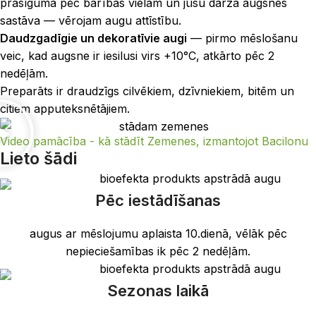
prasīguma pēc barības vielām un jūsu dārza augsnes
sastāva — vērojam augu attīstību.
Daudzgadīgie un dekoratīvie augi
— pirmo mēslošanu
veic, kad augsne ir iesilusi virs +10°C, atkārto pēc 2
nedēļām.
Preparāts ir draudzīgs cilvēkiem, dzīvniekiem, bitēm un
citiem apputeksnētājiem.
Video pamācība - kā stādīt Zemenes, izmantojot Bacilonu
Lieto šādi
Pēc iestādīšanas
augus ar mēslojumu aplaista 10.dienā, vēlāk pēc
nepieciešamības ik pēc 2 nedēļām.
Sezonas laikā