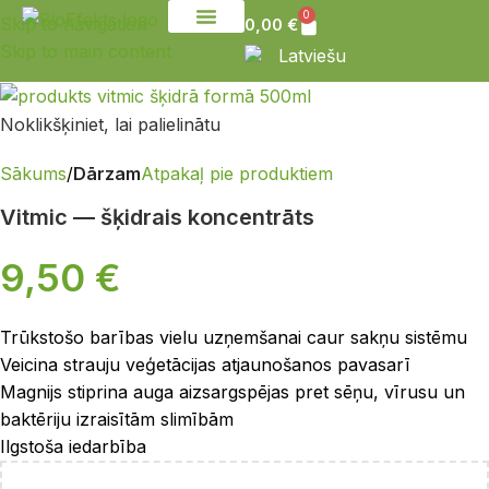
0
Skip to navigation
0,00
€
Skip to main content
Sazinies ar mums
Latviešu
Noklikšķiniet, lai palielinātu
Sākums
Dārzam
Atpakaļ pie produktiem
Vitmic — šķidrais koncentrāts
9,50
€
Trūkstošo barības vielu uzņemšanai caur sakņu sistēmu
Veicina strauju veģetācijas atjaunošanos pavasarī
Magnijs stiprina auga aizsargspējas pret sēņu, vīrusu un
baktēriju izraisītām slimībām
Ilgstoša iedarbība