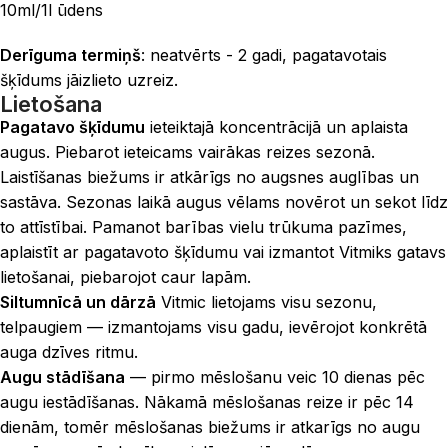
10ml/1l ūdens
Derīguma termiņš
: neatvērts - 2 gadi, pagatavotais
šķīdums jāizlieto uzreiz.
Lietošana
Pagatavo šķīdumu
ieteiktajā koncentrācijā un aplaista
augus. Piebarot ieteicams vairākas reizes sezonā.
Laistīšanas biežums ir atkārīgs no augsnes auglības un
sastāva. Sezonas laikā augus vēlams novērot un sekot līdz
to attīstībai. Pamanot barības vielu trūkuma pazīmes,
aplaistīt ar pagatavoto šķīdumu vai izmantot Vitmiks gatavs
lietošanai, piebarojot caur lapām.
Siltumnīcā un dārzā
Vitmic lietojams visu sezonu,
telpaugiem — izmantojams visu gadu, ievērojot konkrētā
auga dzīves ritmu.
Augu stādīšana
— pirmo mēslošanu veic 10 dienas pēc
augu iestādīšanas. Nākamā mēslošanas reize ir pēc 14
dienām, tomēr mēslošanas biežums ir atkarīgs no augu