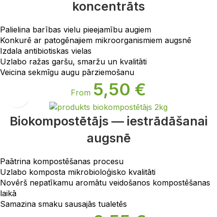
koncentrāts
Palielina barības vielu pieejamību augiem
Konkurē ar patogēnajiem mikroorganismiem augsnē
Izdala antibiotiskas vielas
Uzlabo ražas garšu, smaržu un kvalitāti
Veicina sekmīgu augu pārziemošanu
5,50
€
From
Biokompostētājs — iestrādāšanai
augsnē
Paātrina kompostēšanas procesu
Uzlabo komposta mikrobioloģisko kvalitāti
Novērš nepatīkamu aromātu veidošanos kompostēšanas
laikā
Samazina smaku sausajās tualetēs