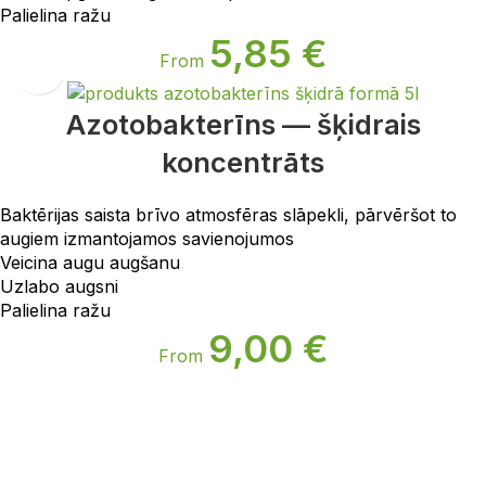
Palielina ražu
5,85
€
From
Azotobakterīns — šķidrais
koncentrāts
Baktērijas saista brīvo atmosfēras slāpekli, pārvēršot to
augiem izmantojamos savienojumos
Veicina augu augšanu
Uzlabo augsni
Palielina ražu
9,00
€
From