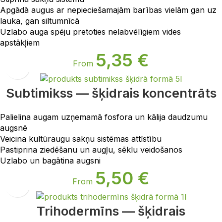
Apgādā augus ar nepieciešamajām barības vielām gan uz
lauka, gan siltumnīcā
Uzlabo auga spēju pretoties nelabvēlīgiem vides
apstākļiem
5,35
€
From
Subtimikss — šķidrais koncentrāts
Palielina augam uzņemamā fosfora un kālija daudzumu
augsnē
Veicina kultūraugu sakņu sistēmas attīstību
Pastiprina ziedēšanu un augļu, sēklu veidošanos
Uzlabo un bagātina augsni
5,50
€
From
Trihodermīns — šķidrais