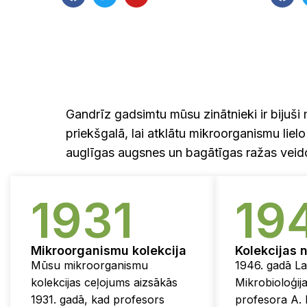
Gandrīz gadsimtu mūsu zinātnieki ir bijuši
priekšgalā, lai atklātu mikroorganismu lielo
auglīgas augsnes un bagātīgas ražas veid
1931
19
Mikroorganismu kolekcija
Kolekcijas
Mūsu mikroorganismu
1946. gadā Lat
kolekcijas ceļojums aizsākās
Mikrobioloģija
1931. gadā, kad profesors
profesora A. 