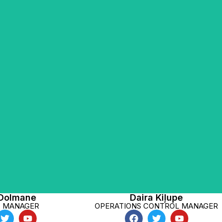
tra grāds iestāžu un
Dairai ir profesionāla pieredze
dībā. Eksporta
procesu vadībā, kvalitātes
eredze ir vairāk kā
kontroles un klientu apkalpošanas
ikrobioloģisko
jomā. Viņa ir sertificēta
eksportu mūsu
permakultūras dizainere ar 14 gadu
a kopš 2021 gada.
praktisku pieredzi dārzu
i vienā no pirmajām
veidošanā, apņēmusies īstenot
aimniecībām Latvijā,
videi draudzīgas prakses, mīl
ratni par ilgtspējīgu
dalīties savās zināšanās, vadot
ību. Daudz gadus
kursus par permakultūras
es JCI organizācijā,
dārzkopību. Dairai patīk puķes,
 un ceļot, garšo
kas smaržo, garšo pīlādži un
un melones.
plūmes.
 Dolmane
Daira Kiļupe
T MANAGER
OPERATIONS CONTROL MANAGER