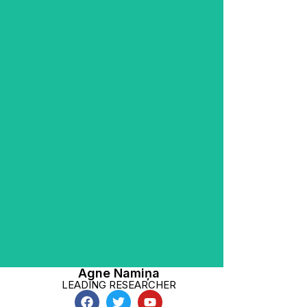
Agne ir vadošā pētniece kopš
2022.gada, viņai ir doktora grāda
pretendente bioloģijā. Uzņēmumā
viņas galvenā darbības joma ir
augu augšanu veicinošu
mikroorganismu izpēte, bet
doktordarba ietvaros pētī ērču
pārnēsātos patogēnus un to
mijiedarbības mikrobiomā. Agnei
patīk lasīt un pastaigas mežā.
mīļākās puķes ir frēzijas, garšo
āboli un avenes.
Agne Namiņa
LEADING RESEARCHER