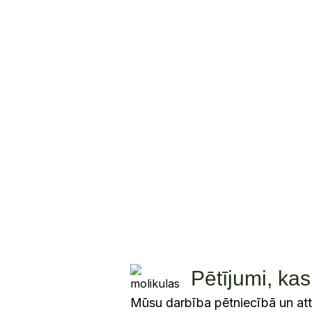
PUBLIKĀCIJAS
0
ZINĀTNIEKU KOMANDA
Pētījumi, ka
Mūsu darbība pētniecībā un attī