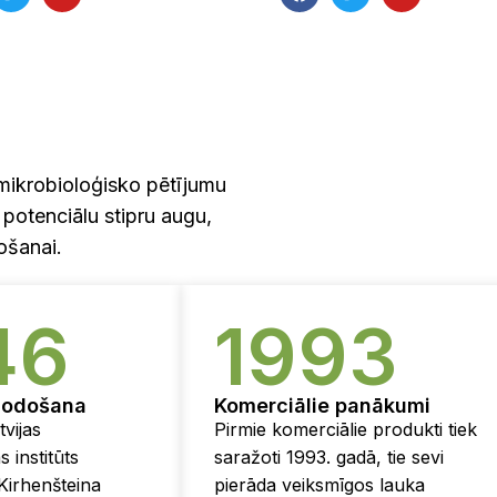
 mikrobioloģisko pētījumu
 potenciālu stipru augu,
ošanai.
46
1993
 nodošana
Komerciālie panākumi
vijas
Pirmie komerciālie produkti tiek
s institūts
saražoti 1993. gadā, tie sevi
Kirhenšteina
pierāda veiksmīgos lauka