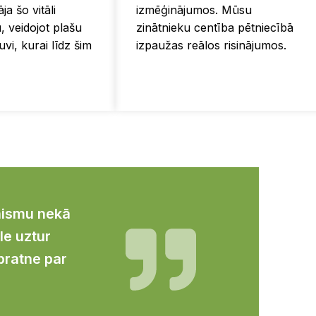
ja šo vitāli
izmēģinājumos. Mūsu
, veidojot plašu
zinātnieku centība pētniecībā
vi, kurai līdz šim
izpaužas reālos risinājumos.
nismu nekā
le uztur
pratne par