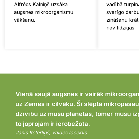
Alfrēds Kalniņš uzsāka
vadībā turpinā
augsnes mikroorganismu
svarīgo darbu
vākšanu.
zināšanu krātu
nav līdzīgas.
Vienā saujā augsnes ir vairāk mikroorga
uz Zemes ir cilvēku. Šī slēptā mikropasau
dzīvību uz mūsu planētas, tomēr mūsu iz
to joprojām ir ierobežota.
Jānis Keterliņš, valdes loceklis