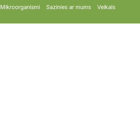
Mikroorganismi
Sazinies ar mums
Veikals
0
MIKROORGANISMU
KOLEKCIJA KOPŠ
0
ZINĀTNISKĀS