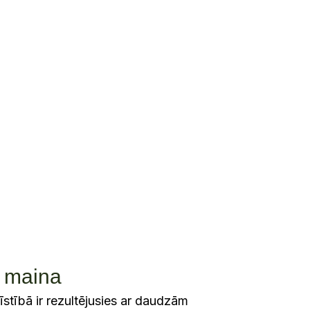
0
IZSTRĀDĀTI AUGSTAS
EFEKTIVITĀTES PRODUKTI
s maina
stībā ir rezultējusies ar daudzām