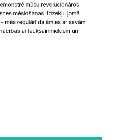
 demonstrē mūsu revolucionāros
snes mēslošanas līdzekļu jomā.
 – mēs regulāri dalāmies ar savām
mācībās ar lauksaimniekiem un