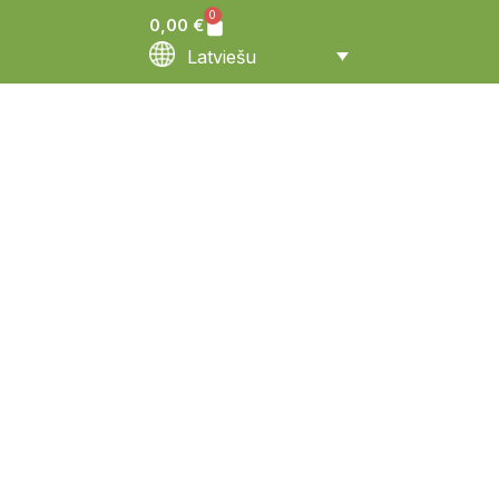
0
0,00
€
Latviešu
0
MIKROORGANISMU
CELMU KOLEKCIJA
0
ZINĀTNISKIE PROJEKTI