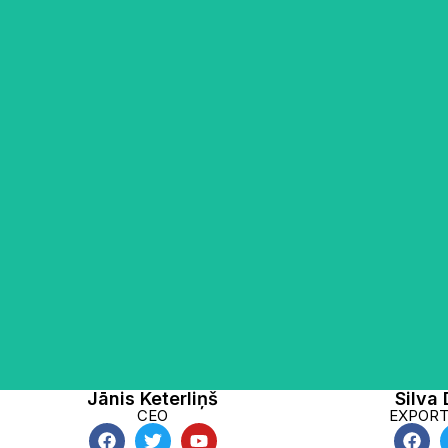
Silvai ir maģis
Jānis ir uzņēmuma vadītājs kopš
uzņēmumu va
2018. gada. Viņam ir maģistra grāds
profesionālā pi
vadības zinātnēs, papildus studijas
10 gadus. M
mikrobiloloģijā Latvijas Universitātē
produktu 
un Latvijas Lauksaimniecības
uzņēmumā virz
universitātē. Brīvo laiku Jānis
Silva ir dzimus
pavada dārza darbos, patīk
bioloģiskajām s
orientēšanās sports, mīļākie augi ir
kas veidojis izp
roze un Eiropas bērzs (Fagus
lauksaimniec
sylvatica). Garšo burkāni un
aktīvi darbojusi
bumbieri.
patīk dejot
avocado 
Jānis Keterliņš
Silva
CEO
EXPOR