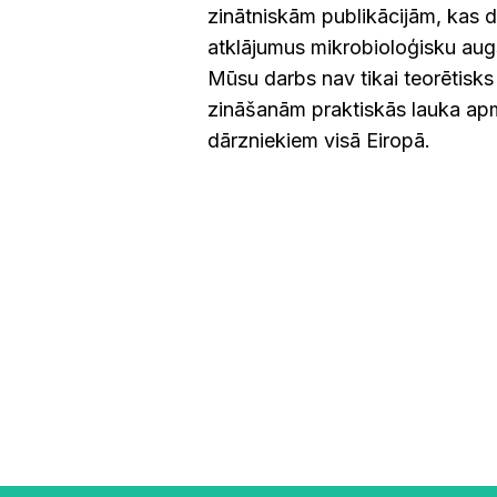
zinātniskām publikācijām, kas
atklājumus mikrobioloģisku aug
Mūsu darbs nav tikai teorētisks
zināšanām praktiskās lauka ap
dārzniekiem visā Eiropā.