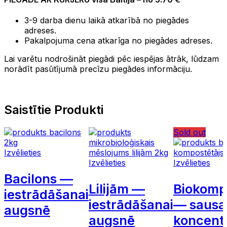
3-9 darba dienu laikā atkarībā no piegādes
adreses.
Pakalpojuma cena atkarīga no piegādes adreses.
Lai varētu nodrošināt piegādi pēc iespējas ātrāk, lūdzam
norādīt pasūtījumā precīzu piegādes informāciju.
Saistītie Produkti
Sold out
Izvēlieties
Izvēlieties
Izvēlieties
Bacilons —
Lilijām —
Biokomp
iestrādāšanai
iestrādāšanai
— sausa
augsnē
augsnē
koncent