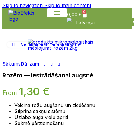
Skip to navigation
Skip to main content
0
0,00
€
Latviešu
Sazinies ar mums
Noklikšķiniet, lai palielinātu
Sākums
Dārzam
Rozēm — iestrādāšanai augsnē
1,30
€
From
Veicina rožu augšanu un ziedēšanu
Stiprina sakņu sistēmu
Uzlabo auga vielu apriti
Sekmē pārziemošanu