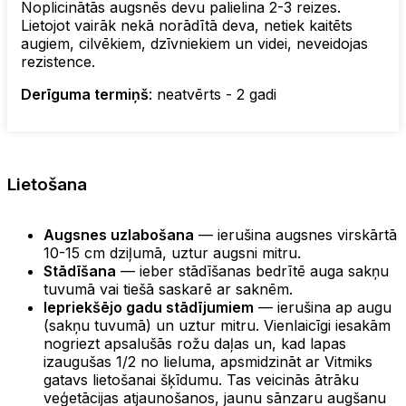
Noplicinātās augsnēs devu palielina 2-3 reizes.
Lietojot vairāk nekā norādītā deva, netiek kaitēts
augiem, cilvēkiem, dzīvniekiem un videi, neveidojas
rezistence.
Derīguma termiņš
: neatvērts - 2 gadi
Lietošana
Augsnes uzlabošana
— ierušina augsnes virskārtā
10-15 cm dziļumā, uztur augsni mitru.
Stādīšana
— ieber stādīšanas bedrītē auga sakņu
tuvumā vai tiešā saskarē ar saknēm.
Iepriekšējo gadu stādījumiem
— ierušina ap augu
(sakņu tuvumā) un uztur mitru. Vienlaicīgi iesakām
nogriezt apsalušās rožu daļas un, kad lapas
izaugušas 1/2 no lieluma, apsmidzināt ar Vitmiks
gatavs lietošanai šķīdumu. Tas veicinās ātrāku
veģetācijas atjaunošanos, jaunu sānzaru augšanu