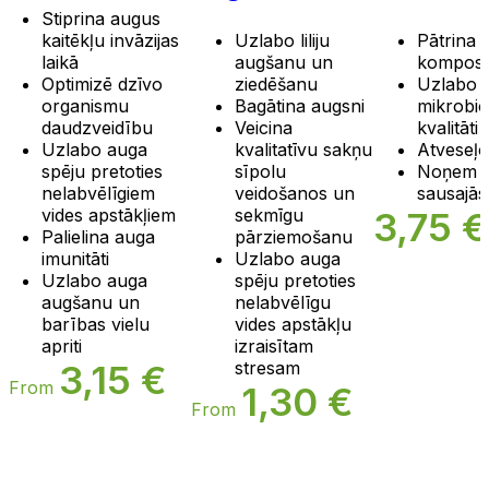
Stiprina augus
kaitēkļu invāzijas
Uzlabo liliju
Pātrina
laikā
augšanu un
kompost
Optimizē dzīvo
ziedēšanu
Uzlabo 
organismu
Bagātina augsni
mikrobio
daudzveidību
Veicina
kvalitāti
Uzlabo auga
kvalitatīvu sakņu
Atveseļo
spēju pretoties
sīpolu
Noņem 
nelabvēlīgiem
veidošanos un
sausajās
vides apstākļiem
sekmīgu
3,75
€
Palielina auga
pārziemošanu
imunitāti
Uzlabo auga
Uzlabo auga
spēju pretoties
augšanu un
nelabvēlīgu
barības vielu
vides apstākļu
apriti
izraisītam
3,15
€
stresam
From
1,30
€
From