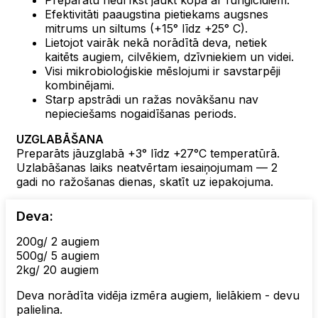
Preparātu nedrīkst jaukt kopā ar fungicīdiem.
Efektivitāti paaugstina pietiekams augsnes
mitrums un siltums (+15° līdz +25° C).
Lietojot vairāk nekā norādītā deva, netiek
kaitēts augiem, cilvēkiem, dzīvniekiem un videi.
Visi mikrobioloģiskie mēslojumi ir savstarpēji
kombinējami.
Starp apstrādi un ražas novākšanu nav
nepieciešams nogaidīšanas periods.
UZGLABĀŠANA
Preparāts jāuzglabā +3° līdz +27°C temperatūrā.
Uzlabāšanas laiks neatvērtam iesaiņojumam — 2
gadi no ražošanas dienas, skatīt uz iepakojuma.
Deva:
200g/ 2 augiem
500g/ 5 augiem
2kg/ 20 augiem
Deva norādīta vidēja izmēra augiem, lielākiem - devu
palielina.