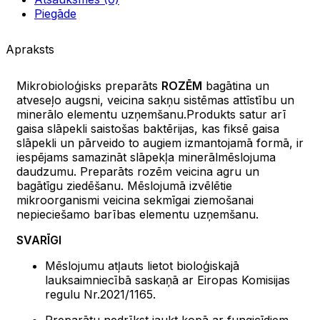
Piegāde
Apraksts
Mikrobioloģisks preparāts
ROZĒM
bagātina un
atveseļo augsni, veicina sakņu sistēmas attīstību un
minerālo elementu uzņemšanu.Produkts satur arī
gaisa slāpekli saistošas baktērijas, kas fiksē gaisa
slāpekli un pārveido to augiem izmantojamā formā, ir
iespējams samazināt slāpekļa minerālmēslojuma
daudzumu. Preparāts rozēm veicina agru un
bagātīgu ziedēšanu. Mēslojumā izvēlētie
mikroorganismi veicina sekmīgai ziemošanai
nepieciešamo barības elementu uzņemšanu.
SVARĪGI
Mēslojumu atļauts lietot bioloģiskajā
lauksaimniecībā saskaņā ar Eiropas Komisijas
regulu Nr.2021/1165.