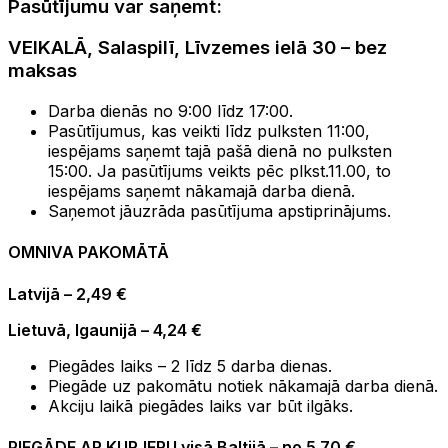
Pasūtījumu var saņemt:
VEIKALĀ, Salaspilī, Līvzemes ielā 30 – bez
maksas
Darba dienās no 9:00 līdz 17:00.
Pasūtījumus, kas veikti līdz pulksten 11:00,
iespējams saņemt tajā pašā dienā no pulksten
15:00. Ja pasūtījums veikts pēc plkst.11.00, to
iespējams saņemt nākamajā darba dienā.
Saņemot jāuzrāda pasūtījuma apstiprinājums.
OMNIVA PAKOMĀTĀ
Latvijā – 2,49 €
Lietuvā, Igaunijā – 4,24 €
Piegādes laiks – 2 līdz 5 darba dienas.
Piegāde uz pakomātu notiek nākamajā darba dienā.
Akciju laikā piegādes laiks var būt ilgāks.
PIEGĀDE AR KURJERU
visā Baltijā – no 5.70 €