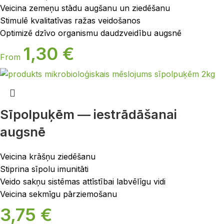
Veicina zemeņu stādu augšanu un ziedēšanu
Stimulē kvalitatīvas ražas veidošanos
Optimizē dzīvo organismu daudzveidību augsnē
1,30
€
From
Sīpolpuķēm — iestrādāšanai
augsnē
Veicina krāšņu ziedēšanu
Stiprina sīpolu imunitāti
Veido sakņu sistēmas attīstībai labvēlīgu vidi
Veicina sekmīgu pārziemošanu
3,75
€