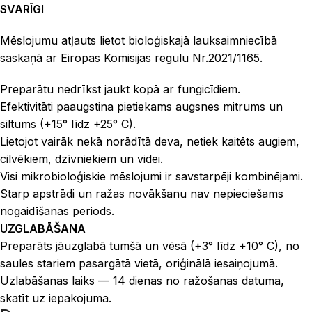
SVARĪGI
Mēslojumu atļauts lietot bioloģiskajā lauksaimniecībā
saskaņā ar Eiropas Komisijas regulu Nr.2021/1165.
Preparātu nedrīkst jaukt kopā ar fungicīdiem.
Efektivitāti paaugstina pietiekams augsnes mitrums un
siltums (+15° līdz +25° C).
Lietojot vairāk nekā norādītā deva, netiek kaitēts augiem,
cilvēkiem, dzīvniekiem un videi.
Visi mikrobioloģiskie mēslojumi ir savstarpēji kombinējami.
Starp apstrādi un ražas novākšanu nav nepieciešams
nogaidīšanas periods.
UZGLABĀŠANA
Preparāts jāuzglabā tumšā un vēsā (+3° līdz +10° C), no
saules stariem pasargātā vietā, oriģinālā iesaiņojumā.
Uzlabāšanas laiks — 14 dienas no ražošanas datuma,
skatīt uz iepakojuma.