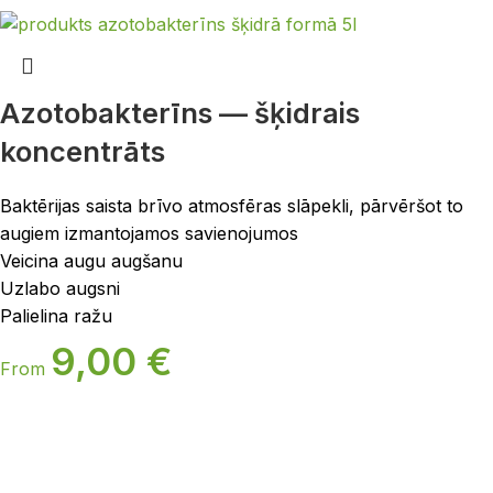
Azotobakterīns — šķidrais
koncentrāts
Baktērijas saista brīvo atmosfēras slāpekli, pārvēršot to
augiem izmantojamos savienojumos
Veicina augu augšanu
Uzlabo augsni
Palielina ražu
9,00
€
From