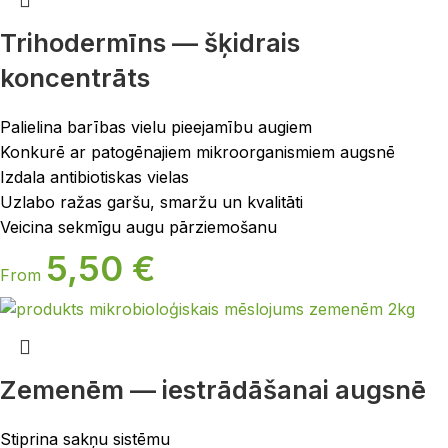
Trihodermīns — šķidrais
koncentrāts
Palielina barības vielu pieejamību augiem
Konkurē ar patogēnajiem mikroorganismiem augsnē
Izdala antibiotiskas vielas
Uzlabo ražas garšu, smaržu un kvalitāti
Veicina sekmīgu augu pārziemošanu
5,50
€
From
Zemenēm — iestrādāšanai augsnē
Stiprina sakņu sistēmu