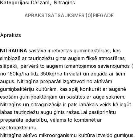
Kategorijas:
Dārzam
,
Nitragīns
APRAKSTS
ATSAUKSMES (0)
PIEGĀDE
Apraksts
NITRAGĪNA
sastāvā ir ietvertas gumiņbaktērijas, kas
simbiozē ar tauriņziežu ģints augiem fiksē atmosfēras
slāpekli, pārvērš to augiem izmantojamos savienojumos (
no 150kg/ha līdz 350kg/ha tīrvielā) un apgādā ar tiem
augus. Nitragīna preparāti izgatavoti no aktīvām
gumiņbaktēriju kultūrām, kas spēj konkurēt ar augsnē
esošām gumiņbaktērijām un saistītes ar auga saknēm.
Nitragīns un nitraginizācija ir pats labākais veids kā iegūt
labas tautiņziežu augu ģints ražas.Lai pastiprinātu
preparāta iedarbību, vēlams to kombinēt ar
azotobakterīnu.
Nitragīna aktīvo mikroorganismu kultūra izveido gumiņus,