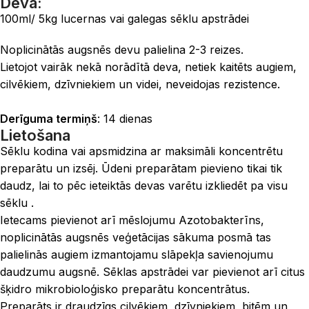
Deva:
100ml/ 5kg lucernas vai galegas sēklu apstrādei
Noplicinātās augsnēs devu palielina 2-3 reizes.
Lietojot vairāk nekā norādītā deva, netiek kaitēts augiem,
cilvēkiem, dzīvniekiem un videi, neveidojas rezistence.
Derīguma termiņš
: 14 dienas
Lietošana
Sēklu kodina vai apsmidzina ar maksimāli koncentrētu
preparātu un izsēj. Ūdeni preparātam pievieno tikai tik
daudz, lai to pēc ieteiktās devas varētu izkliedēt pa visu
sēklu .
Ietecams pievienot arī mēslojumu Azotobakterīns,
noplicinātās augsnēs veģetācijas sākuma posmā tas
palielinās augiem izmantojamu slāpekļa savienojumu
daudzumu augsnē. Sēklas apstrādei var pievienot arī citus
šķidro mikrobioloģisko preparātu koncentrātus.
Preparāts ir draudzīgs cilvēkiem, dzīvniekiem, bitēm un