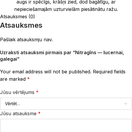
augs ir spēcīgs, krāšņi zied, dod bagātīgu, ar
nepieciešamajām uzturvielām piesātinātu ražu.
Atsauksmes (0)
Atsauksmes
Pašlaik atsauksmju nav.
Uzraksti atsauksmi pirmais par “Nitragīns — lucernai,
galegai”
Your email address will not be published.
Required fields
are marked
*
Jūsu vērtējums
*
Jūsu atsauksme
*