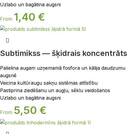
Uzlabo un bagātina augsni
1,40
€
From
Subtimikss — šķidrais koncentrāts
Palielina augam uzņemamā fosfora un kālija daudzumu
augsnē
Veicina kultūraugu sakņu sistēmas attīstību
Pastiprina ziedēšanu un augļu, sēklu veidošanos
Uzlabo un bagātina augsni
5,50
€
From