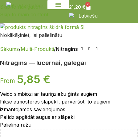
2
Skip to navigation
21,20
€
Skip to main content
Sazinies ar mums
Latviešu
Noklikšķiniet, lai palielinātu
Sākums
Multi-Produkti
Nitragīns
Nitragīns — lucernai, galegai
5,85
€
From
Veido simbiozi ar tauriņziežu ģints augiem
Fiksē atmosfēras slāpekli, pārvēršot to augiem
izmantojamos savienojumos
Palīdz apgādāt augus ar slāpekli
Palielina ražu