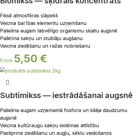
Biomikss — šķidrais koncentrāts
Fiksē atmosfēras slāpekli
Veicina barības elementu uzņemšanu
Palielina augam labvēlīgo organismu skaitu augsnē
Paātrina sakņu un stublāju augšanu
Veicina ziedēšanu un ražas nobriešanu
5,50
€
From
Subtimikss — iestrādāšanai augsnē
Palielina augam uzņemamā fosfora un kālija daudzumu
augsnē
Veicina kultūraugu sakņu sistēmas attīstību
Pastiprina ziedēšanu un augļu, sēklu veidošanos