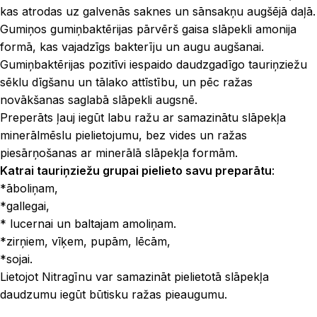
kas atrodas uz galvenās saknes un sānsakņu augšējā daļā.
Gumiņos gumiņbaktērijas pārvērš gaisa slāpekli amonija
formā, kas vajadzīgs bakterīju un augu augšanai.
Gumiņbaktērijas pozitīvi iespaido daudzgadīgo tauriņziežu
sēklu dīgšanu un tālako attīstību, un pēc ražas
novākšanas saglabā slāpekli augsnē.
Preperāts ļauj iegūt labu ražu ar samazinātu slāpekļa
minerālmēslu pielietojumu, bez vides un ražas
piesārņošanas ar minerālā slāpekļa formām.
Katrai tauriņziežu grupai pielieto savu preparātu
:
*āboliņam,
*gallegai,
* lucernai un baltajam amoliņam.
*zirņiem, vīķem, pupām, lēcām,
*sojai.
Lietojot Nitragīnu var samazināt pielietotā slāpekļa
daudzumu iegūt būtisku ražas pieaugumu.