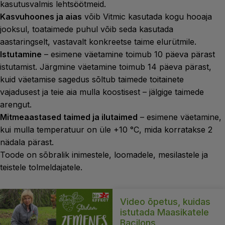
kasutusvalmis lehtsöötmeid.
Kasvuhoones ja aias
võib Vitmic kasutada kogu hooaja
jooksul, toataimede puhul võib seda kasutada
aastaringselt, vastavalt konkreetse taime elurütmile.
Istutamine
– esimene väetamine toimub 10 päeva pärast
istutamist. Järgmine väetamine toimub 14 päeva pärast,
kuid väetamise sagedus sõltub taimede toitainete
vajadusest ja teie aia mulla koostisest – jälgige taimede
arengut.
Mitmeaastased taimed ja ilutaimed
– esimene väetamine,
kui mulla temperatuur on üle +10 °C, mida korratakse 2
nädala pärast.
Toode on sõbralik inimestele, loomadele, mesilastele ja
teistele tolmeldajatele.
Video õpetus, kuidas
istutada Maasikatele
Bacilons