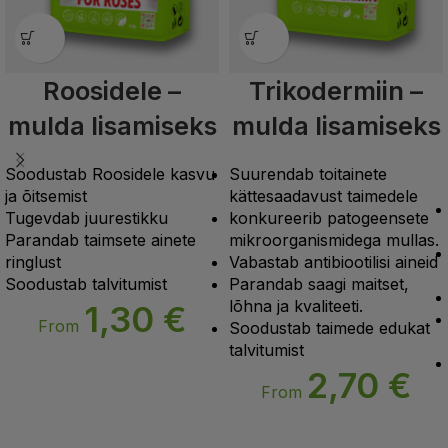
Roosidele –
Trikodermiin –
mulda lisamiseks
mulda lisamiseks
Soodustab Roosidele kasvu
Suurendab toitainete
ja õitsemist
kättesaadavust taimedele
Tugevdab juurestikku
konkureerib patogeensete
Parandab taimsete ainete
mikroorganismidega mullas.
ringlust
Vabastab antibiootilisi aineid
Soodustab talvitumist
Parandab saagi maitset,
lõhna ja kvaliteeti.
1,30
€
From
Soodustab taimede edukat
talvitumist
2,70
€
From