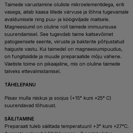
Taimede varustamine oluliste mikroelementidega, eriti
vasega, aitab kaasa lillede värvuse ja lõhna tugevamale
avaldumisele ning puu- ja köögiviljade maitsele.
Magneesiumil on oluline roll taimede immuunsuse
suurendamisel. See tugevdab taime kaitsevõimet
patogeensete seente, viiruste ja bakterite põhjustatud
haiguste vastu. Kui taimedel on magneesiumipuudus,
on fungitsiidide ja muude preparaatide mõju vähene.
Väetiste toime on pikaajaline, mis on oluline taimede
talveks ettevalmistamisel.
TÄHELEPANU
Piisav mulla niiskus ja soojus (+15° kuni +25° C)
suurendavad tõhusust.
SÄILITAMINE
Preparaati tuleb säilitada temperatuuril +3° kuni +27°C.