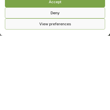
Accept
Deny
View preferences
0
eiega ühendust
Kauplus
Käru