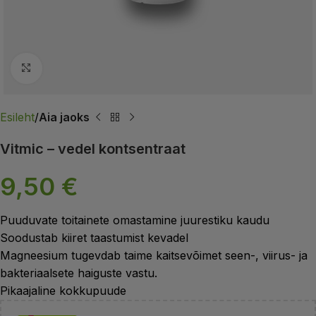
Suurendamiseks klõpsa
Esileht
Aia jaoks
Vitmic – vedel kontsentraat
9,50
€
Puuduvate toitainete omastamine juurestiku kaudu
Soodustab kiiret taastumist kevadel
Magneesium tugevdab taime kaitsevõimet seen-, viirus- ja
bakteriaalsete haiguste vastu.
Pikaajaline kokkupuude