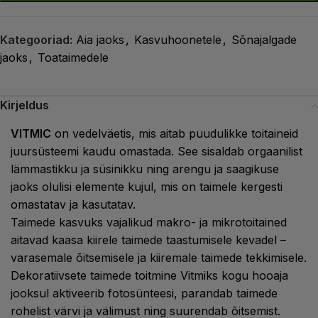
Kategooriad:
Aia jaoks
,
Kasvuhoonetele
,
Sõnajalgade
jaoks
,
Toataimedele
Kirjeldus
VITMIC
on vedelväetis, mis aitab puudulikke toitaineid
juursüsteemi kaudu omastada. See sisaldab orgaanilist
lämmastikku ja süsinikku ning arengu ja saagikuse
jaoks olulisi elemente kujul, mis on taimele kergesti
omastatav ja kasutatav.
Taimede kasvuks vajalikud makro- ja mikrotoitained
aitavad kaasa kiirele taimede taastumisele kevadel –
varasemale õitsemisele ja kiiremale taimede tekkimisele.
Dekoratiivsete taimede toitmine Vitmiks kogu hooaja
jooksul aktiveerib fotosünteesi, parandab taimede
rohelist värvi ja välimust ning suurendab õitsemist.