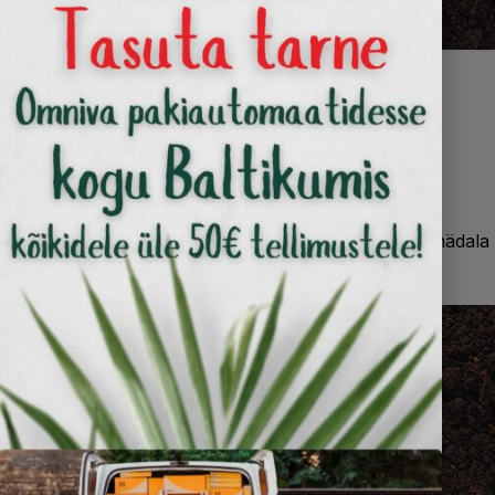
Pärast istutamist
taimi kastetakse väetisega 10. päeval, seejärel iga 2 nädala
tagant vastavalt vajadusele.