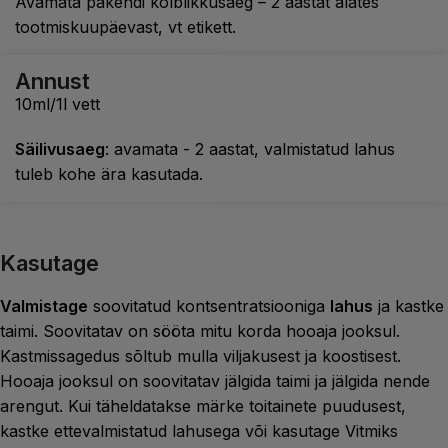
Avamata pakendi kõlblikkusaeg – 2 aastat alates
tootmiskuupäevast, vt etikett.
Annust
10ml/1l vett
Säilivusaeg
: avamata - 2 aastat, valmistatud lahus
tuleb kohe ära kasutada.
Kasutage
Valmistage
soovitatud kontsentratsiooniga
lahus
ja kastke
taimi. Soovitatav on sööta mitu korda hooaja jooksul.
Kastmissagedus sõltub mulla viljakusest ja koostisest.
Hooaja jooksul on soovitatav jälgida taimi ja jälgida nende
arengut. Kui täheldatakse märke toitainete puudusest,
kastke ettevalmistatud lahusega või kasutage Vitmiks