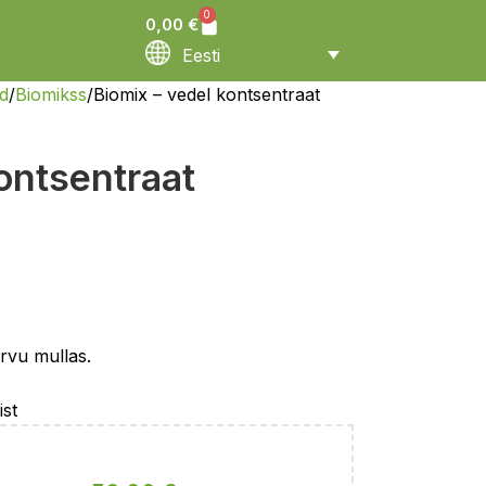
0
0,00
€
Eesti
ed
Biomikss
Biomix – vedel kontsentraat
ontsentraat
rvu mullas.
ist