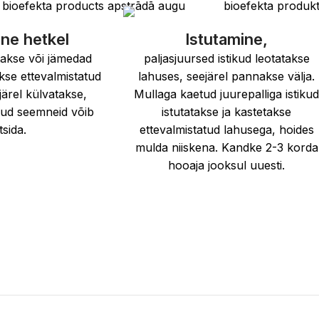
ine hetkel
Istutamine,
takse või jämedad
paljasjuursed istikud leotatakse
se ettevalmistatud
lahuses, seejärel pannakse välja.
järel külvatakse,
Mullaga kaetud juurepalliga istiku
dud seemneid võib
istutatakse ja kastetakse
tsida.
ettevalmistatud lahusega, hoides
mulda niiskena. Kandke 2-3 korda
hooaja jooksul uuesti.