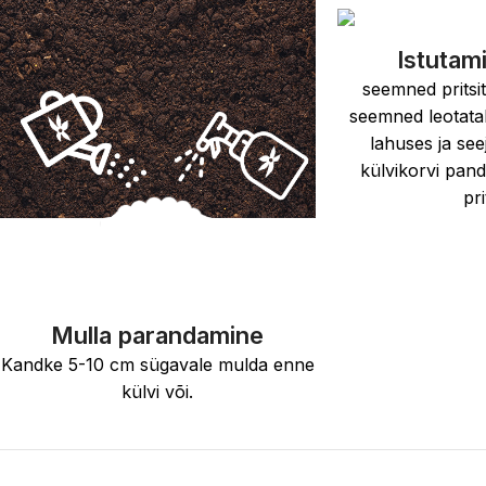
Istutam
seemned pritsi
seemned leotatak
lahuses ja see
külvikorvi pan
pri
Mulla parandamine
Kandke 5-10 cm sügavale mulda enne
külvi või.