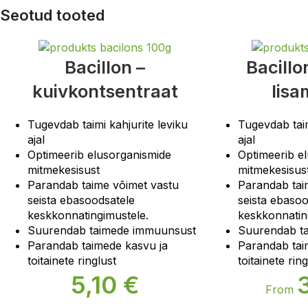
Seotud tooted
Bacillon –
Bacillo
kuivkontsentraat
lisa
Tugevdab taimi kahjurite leviku
Tugevdab taim
ajal
ajal
Optimeerib elusorganismide
Optimeerib e
mitmekesisust
mitmekesisus
Parandab taime võimet vastu
Parandab tai
seista ebasoodsatele
seista ebasoo
keskkonnatingimustele.
keskkonnatin
Suurendab taimede immuunsust
Suurendab t
Parandab taimede kasvu ja
Parandab tai
toitainete ringlust
toitainete ring
5,10
€
From