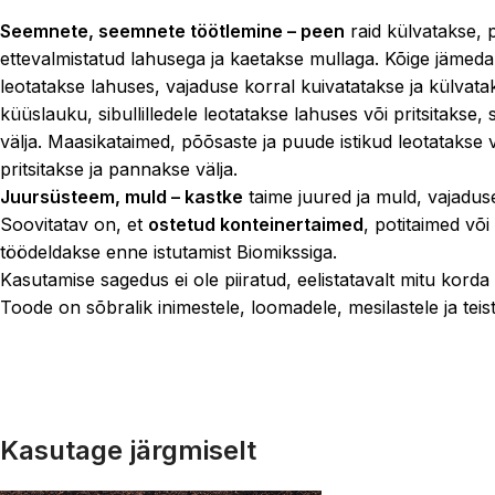
Seemnete, seemnete töötlemine – peen
raid külvatakse, p
ettevalmistatud lahusega ja kaetakse mullaga. Kõige jäme
leotatakse lahuses, vajaduse korral kuivatatakse ja külvatak
küüslauku, sibullilledele leotatakse lahuses või pritsitakse,
välja. Maasikataimed, põõsaste ja puude istikud leotatakse 
pritsitakse ja pannakse välja.
Juursüsteem, muld – kastke
taime juured ja muld, vajaduse
Soovitatav on, et
ostetud konteinertaimed
, potitaimed võ
töödeldakse enne istutamist Biomikssiga.
Kasutamise sagedus ei ole piiratud, eelistatavalt mitu korda
Toode on sõbralik inimestele, loomadele, mesilastele ja teist
Kasutage järgmiselt