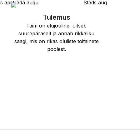
Tulemus
Taim on elujõuline, õitseb
suurepäraselt ja annab rikkaliku
d
saagi, mis on rikas oluliste toitainete
poolest.