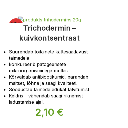
SOLD
Trichodermin –
OUT
kuivkontsentraat
Suurendab toitainete kättesaadavust
taimedele
konkureerib patogeensete
mikroorganismidega mullas.
Kõrvaldab antibiootikumid, parandab
maitset, lõhna ja saagi kvaliteeti.
Soodustab taimede edukat talvitumist
Keldris – vähendab saagi riknemist
ladustamise ajal.
2,10
€
Trikode
li