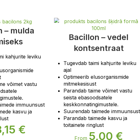
n – mulda
Bacillon – vedel
miseks
kontsentraat
i kahjurite leviku
Tugevdab taimi kahjurite leviku
ajal
lusorganismide
Optimeerib elusorganismide
t
mitmekesisust
me võimet vastu
Parandab taime võimet vastu
dsatele
seista ebasoodsatele
gimustele.
keskkonnatingimustele.
aimede immuunsust
Suurendab taimede immuunsust
mede kasvu ja
Parandab taimede kasvu ja
lust
toitainete ringlust
3,15
€
5,00
€
From