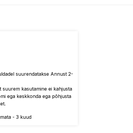
dadel suurendatakse Annust 2-
 suurem kasutamine ei kahjusta
loomi ega keskkonda ega põhjusta
et.
amata - 3 kuud