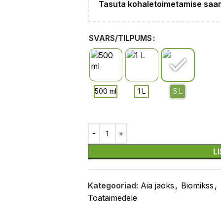
Tasuta kohaletoimetamise saam
SVARS/TILPUMS
L
Kategooriad:
Aia jaoks
,
Biomikss
,
Toataimedele