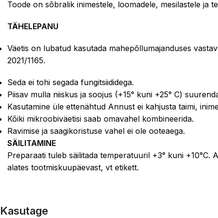
Toode on sõbralik inimestele, loomadele, mesilastele ja tei
TÄHELEPANU
Väetis on lubatud kasutada mahepõllumajanduses vastav
2021/1165.
Seda ei tohi segada fungitsiididega.
Piisav mulla niiskus ja soojus (+15° kuni +25° C) suurend
Kasutamine üle ettenähtud Annust ei kahjusta taimi, inim
Kõiki mikroobiväetisi saab omavahel kombineerida.
Ravimise ja saagikoristuse vahel ei ole ooteaega.
SÄILITAMINE
Preparaati tuleb säilitada temperatuuril +3° kuni +10°C.
alates tootmiskuupäevast, vt etikett.
Kasutage