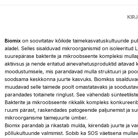
KIR
Biomix
on soovitatav kõikide taimekasvatuskultuuride pu
aladel. Selles sisalduvad mikroorganismid on isoleeritud 
suurepärase bakterite ja mikroobseente kompleksi mull
aktiivsus ja nende eritatud ainevahetusproduktid aitavad
moodustumisele, mis parandavad mulla struktuuri ja poor
soodsama keskkonna juurte kasvuks. Biomikss sisalduva
muudavad selle taimede poolt omastatavaks ja soodustavad
parandades toitainete ringlust. See vähendab sünteetiliste
Bakterite ja mikroobseente rikkalik kompleks konkureerib
ruumi pärast, raskendades patogeenide paljunemist ja su
mikroorganisme taimejuurte ümber.
Biomix parandab ja rikastab mulda, kiirendab juurte ja va
põllukultuuride valmimist. Sobib ka SOS väetisena mulla