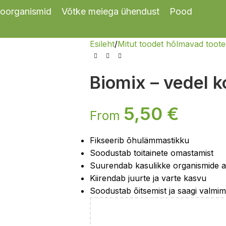
oorganismid
Võtke meiega ühendust
Pood
Esileht
Mitut toodet hõlmavad toot
Biomix – vedel k
5,50
€
From
Fikseerib õhulämmastikku
Soodustab toitainete omastamist
Suurendab kasulikke organismide a
Kiirendab juurte ja varte kasvu
Soodustab õitsemist ja saagi valmim