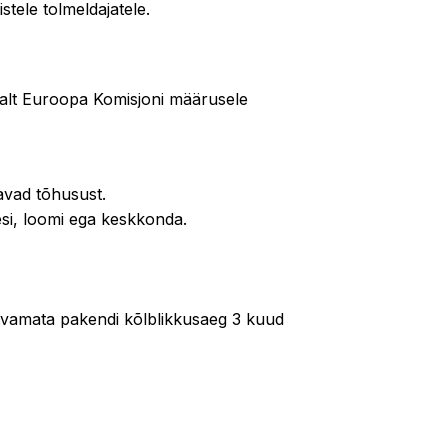
stele tolmeldajatele.
alt Euroopa Komisjoni määrusele
avad tõhusust.
esi, loomi ega keskkonda.
 Avamata pakendi kõlblikkusaeg 3 kuud