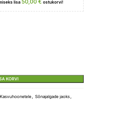
50,00
€
iseks lisa
ostukorvi!
ISA KORVI
Kasvuhoonetele
,
Sõnajalgade jaoks
,