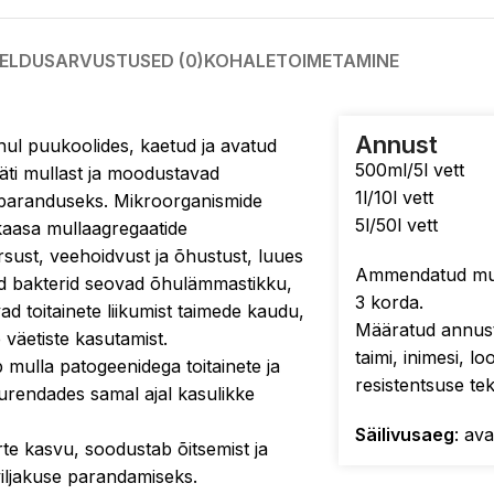
JELDUS
ARVUSTUSED (0)
KOHALETOIMETAMINE
Annust
hul puukoolides, kaetud ja avatud
500ml/5l vett
Läti mullast ja moodustavad
1l/10l vett
aparanduseks. Mikroorganismide
5l/50l vett
 kaasa mullaagregaatide
sust, veehoidvust ja õhustust, luues
Ammendatud mul
d bakterid seovad õhulämmastikku,
3 korda.
 toitainete liikumist taimede kaudu,
Määratud annust
 väetiste kasutamist.
taimi, inimesi, 
 mulla patogeenidega toitainete ja
resistentsuse tek
urendades samal ajal kasulikke
Säilivusaeg
: av
rte kasvu, soodustab õitsemist ja
viljakuse parandamiseks.