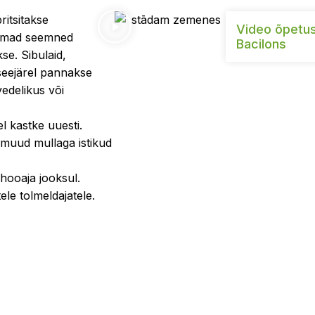
ritsitakse
Video õpetus
damad seemned
Bacilons
se. Sibulaid,
 seejärel pannakse
vedelikus või
l kastke uuesti.
i muud mullaga istikud
 hooaja jooksul.
ele tolmeldajatele.