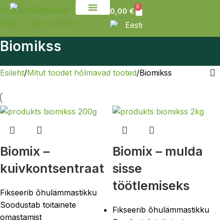
0
Skip to navigation
0,00
€
Skip to main content
Võtke meiega ühendust
Eesti
Biomikss
Esileht
Mitut toodet hõlmavad tooted
Biomikss
Biomix –
Biomix – mulda
kuivkontsentraat
sisse
töötlemiseks
Fikseerib õhulämmastikku
Soodustab toitainete
Fikseerib õhulämmastikku
omastamist