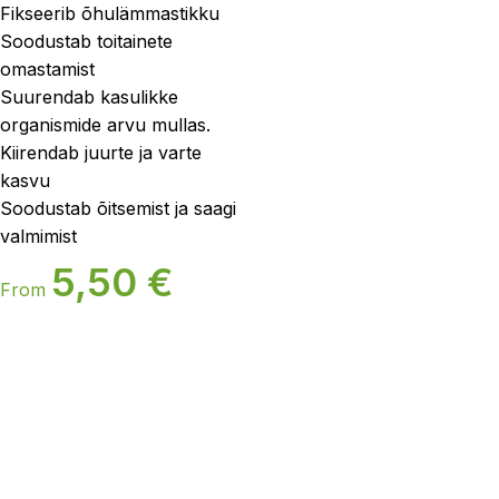
Fikseerib õhulämmastikku
Soodustab toitainete
omastamist
Suurendab kasulikke
organismide arvu mullas.
Kiirendab juurte ja varte
kasvu
Soodustab õitsemist ja saagi
valmimist
5,50
€
From