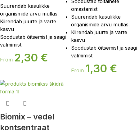
Soodustab toitainete
Suurendab kasulikke
omastamist
organismide arvu mullas.
Suurendab kasulikke
Kiirendab juurte ja varte
organismide arvu mullas.
kasvu
Kiirendab juurte ja varte
Soodustab õitsemist ja saagi
kasvu
valmimist
Soodustab õitsemist ja saagi
2,30
€
valmimist
From
1,30
€
From
Biomix – vedel
kontsentraat