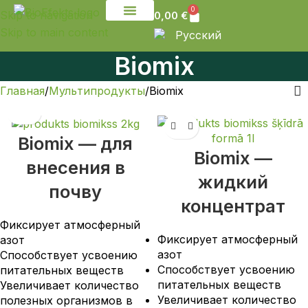
0
Skip to navigation
0,00
€
Skip to main content
Свяжитесь с нами
Русский
Biomix
Главная
Мультипродукты
Biomix
Biomix — для
Biomix —
внесения в
жидкий
почву
концентрат
Фиксирует атмосферный
Фиксирует атмосферный
азот
азот
Способствует усвоению
Способствует усвоению
питательных веществ
питательных веществ
Увеличивает количество
Увеличивает количество
полезных организмов в