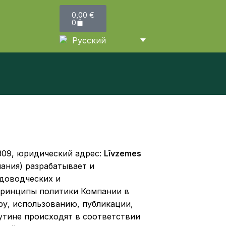
0,00
€
0
Русский
309, юридический адрес:
Līvzemes
ания) разрабатывает и
адоводческих и
принципы политики Компании в
ру, использованию, публикации,
утине происходят в соответствии