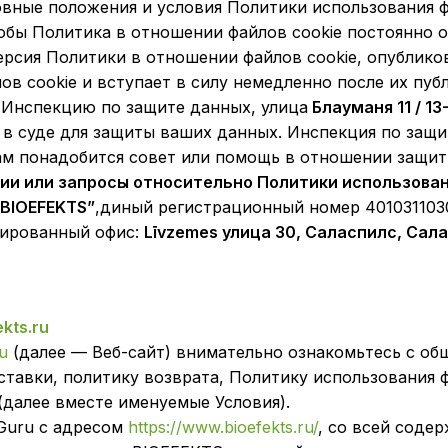
вные положения и условия Политики использования фа
тобы Политика в отношении файлов cookie постоянно 
рсия Политики в отношении файлов cookie, опубликов
 cookie и вступает в силу немедленно после их пуб
в Инспекцию по защите данных, улица
Блауманя 11 / 13-
 в суде для защиты ваших данных. Инспекция по защ
вам понадобится совет или помощь в отношении защи
рии или запросы относительно Политики использован
«BIOEFEKTS”
,диный регистрационный номер 401031103
рированный офис:
Līvzemes улица 30, Саласпилс, Сал
kts.ru
u
(далее — Веб-сайт) внимательно ознакомьтесь с об
ставки, политику возврата, Политику использования ф
(далее вместе именуемые Условия).
 Guru с адресом
https://www.bioefekts.ru/
, со всей соде