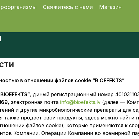
роорганизмы
Свяжитесь с нами
Магазин
и
сти
ностью в отношении файлов cookie “BIOEFEKTS”
BIOEFEKTS”
, диный регистрационный номер 40103110
169
, электронная почта
info@bioefekts.lv
(далее — Комп
тений и другие микробиологические препараты для с
я также продает свои продукты, здесь можно найти 
тношении файлов cookie), которые применяются к сбо
нтов Компании. Операции Компании во всемирной па