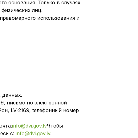
го основания. Только в случаях,
физических лиц.
еправомерного использования и
 данных.
9, письмо по электронной
йон, LV-2169, tелефонный номер
очта:
info@dvi.gov.lv
Чтобы
есь с:
info@dvi.gov.lv
.