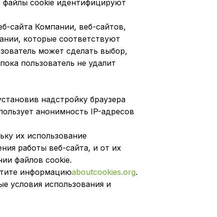
ие файлы cookie идентифицируют
еб-сайта Компании, веб-сайтов,
ании, которые соответствуют
ьзователь может сделать выбор,
 пока пользователь не удалит
 установив надстройку браузера
использует анонимность IP-адресов
ьку их использование
ия работы веб-сайта, и от их
ии файлов cookie.
очтите информацию
aboutcookies.org
.
ые условия использования и