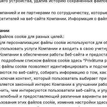
шего устройства, удалив историю сохраненных файлов
мпанией и ее партнерами по сотрудничеству, которые
етителей на веб-сайте Компании. Информация о файла
пании
айлов cookie для разных целей.:
для персонализации: файлы cookie используются для о
спользовать услуги Компании и входить в свою учетну
Компании в обеспечении работы Веб-сайта и предоста
подробным списком файлов cookie здесь “Privātuma pā
: файлы cookie позволяют идентифицировать и подсч
аются по веб-сайту, собирать информацию о том, как 
включая контент, который пользователь выбирает при
является законный интерес Компании в улучшении раб
снить, чем интересуются пользователи веб-сайта, и у
ужелюбный и предоставляющий различные варианты веб
зования этих файлов cookie, изменив настройки здес