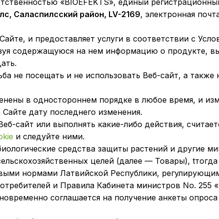
етственностью «BIOEFEKTS», единый регистрационный
лс, Саласпилсский район, LV-2169
, электронная почт
Сайте, и предоставляет услуги в соответствии с Усло
льзуя содержащуюся на нем информацию о продукте, в
ать.
сьба не посещать и не использовать Веб-сайт, а также
енены в одностороннем порядке в любое время, и изм
 Сайте дату последнего изменения.
Веб-сайт или выполнять какие-либо действия, считает
kie
и следуйте ними.
 биологические средства защиты растений и другие м
ельскохозяйственных целей (далее — Товары), tтогда
выми нормами Латвийской Республики, регулирующи
потребителей и Правила Кабинета министров No. 255 «
новременно соглашается на получение анкеты опроса