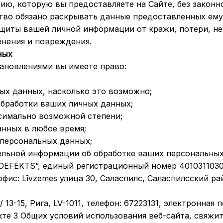
ю, которую вы предоставляете на Сайте, без законно
во обязано раскрывать данные предоставленных ему 
щиты вашей личной информации от кражи, потери, н
енения и повреждения.
ных
ановлениями вы имеете право:
ых данных, насколько это возможно;
обработки ваших личных данных;
симально возможной степени;
анных в любое время;
 персональных данных;
ельной информации об обработке ваших персональных
OEFEKTS”, единый регистрационный номер 4010311030
ис: Līvzemes улица 30, Саласпилс, Саласпилсский ра
13-15, Рига, LV-1011, телефон: 67223131, электронная п
те 3 Общих условий использования веб-сайта, свяжит