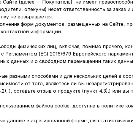
а Сайте (далее — Покупатель), не имеет правоспособ
одители, опекуны) несет ответственность за заказ и 
упку не возвращается.
полнения форм документов, размещенных на Сайте, пр
в контактной информации.
ободы физических лиц, включая, помимо прочего, к
 Регламентом (ЕС) 2016/679 Европейского парламента 
ьных данных и о свободном перемещении таких данных
ые разными способами и для нескольких целей в соо
исимости от того, являетесь ли вы незарегистрирован
). ), оставьте отзыв о продукте (пункт 4.3).) или вы
спользованием файлов cookie, доступна в политике к
е данные в агрегированной форме для статистически