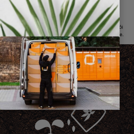
Külvamine
Kandke 5-10 cm sügavusele mulda enne külvi või
külvieelselt ja külvake seemned otse preparaadile.