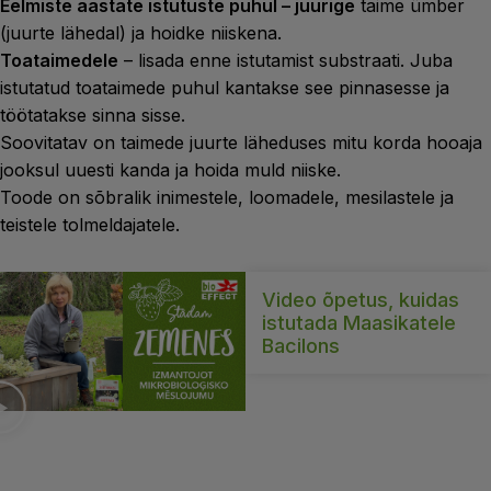
Eelmiste aastate istutuste puhul – juurige
taime ümber
(juurte lähedal) ja hoidke niiskena.
Toataimedele
– lisada enne istutamist substraati. Juba
istutatud toataimede puhul kantakse see pinnasesse ja
töötatakse sinna sisse.
Soovitatav on taimede juurte läheduses mitu korda hooaja
jooksul uuesti kanda ja hoida muld niiske.
Toode on sõbralik inimestele, loomadele, mesilastele ja
teistele tolmeldajatele.
Video õpetus, kuidas
istutada Maasikatele
Bacilons