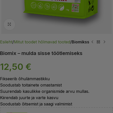
Suurendamiseks klõpsa
Esileht
Mitut toodet hõlmavad tooted
Biomikss
Biomix – mulda sisse töötlemiseks
12,50
€
Fikseerib õhulämmastikku
Soodustab toitainete omastamist
Suurendab kasulikke organismide arvu mullas.
Kiirendab juurte ja varte kasvu
Soodustab õitsemist ja saagi valmimist