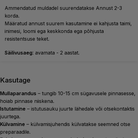
Ammendatud muldadel suurendatakse Annust 2-3
korda.
Määratud annust suurem kasutamine ei kahjusta taimi,
inimesi, loomi ega keskkonda ega põhjusta
resistentsuse teket.
Säilivusaeg
: avamata - 2 aastat.
Kasutage
Mullaparandus
– tungib 10-15 cm sügavusele pinnasesse,
hoiab pinnase niiskena.
Istutamine
– istutusauku juurte lähedale või otsekontaktis
juurtega.
Külvamine
– külvamisjuhendis külvatakse seemned otse
preparaadile.