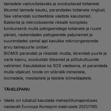
taimedele vastuvõetavaks ja soodustavad toitainete
liikumist taimede kaudu, parandades toitainete ringlust.
See vähendab sünteetiliste väetiste kasutamist.
Bakterite ja mikroobseente rikkalik kompleks
konkureerib mulla patogeenidega toitainete ja ruumi
pärast, raskendades patogeenide paljunemist ja
suurendades samal ajal kasulike mikroorganismide
arvu taimejuurte ümber.
BIOMIX parandab ja rikastab mulda, kiirendab juurte ja
varte kasvu, soodustab õitsemist ja põllukultuuride
valmimist. Kasutatakse ka SOS väetisena, et parandada
mulla viljakust. toode on sõbralik inimestele,
loomadele, mesilastele ja teistele tolmeldajatele.
TÄHELEPANU
Väetis on lubatud kasutada mahepõllumajanduses
vastavalt Euroopa Komisjoni määrusele 2021/1165.