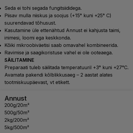
Seda ei tohi segada fungitsiididega.
Piisav mulla niiskus ja soojus (+15° kuni +25° C)
suurendavad tõhusust.
Kasutamine üle ettenähtud Annust ei kahjusta taimi,
inimesi, loomi ega keskkonda.
Kõiki mikroobiväetisi saab omavahel kombineerida.
Ravimise ja saagikoristuse vahel ei ole ooteaega.
SÄILITAMINE
Preparaati tuleb säilitada temperatuuril +3° kuni +27°C.
Avamata pakendi kõlblikkusaeg – 2 aastat alates
tootmiskuupäevast, vt etikett.
Annust
200g/20m²
500g/50m²
2kg/200m²
5kg/500m²