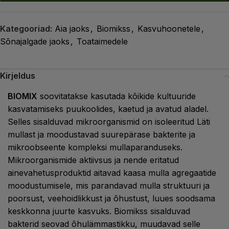
Kategooriad:
Aia jaoks
,
Biomikss
,
Kasvuhoonetele
,
Sõnajalgade jaoks
,
Toataimedele
Kirjeldus
BIOMIX
soovitatakse kasutada kõikide kultuuride
kasvatamiseks puukoolides, kaetud ja avatud aladel.
Selles sisalduvad mikroorganismid on isoleeritud Läti
mullast ja moodustavad suurepärase bakterite ja
mikroobseente kompleksi mullaparanduseks.
Mikroorganismide aktiivsus ja nende eritatud
ainevahetusproduktid aitavad kaasa mulla agregaatide
moodustumisele, mis parandavad mulla struktuuri ja
poorsust, veehoidlikkust ja õhustust, luues soodsama
keskkonna juurte kasvuks. Biomikss sisalduvad
bakterid seovad õhulämmastikku, muudavad selle