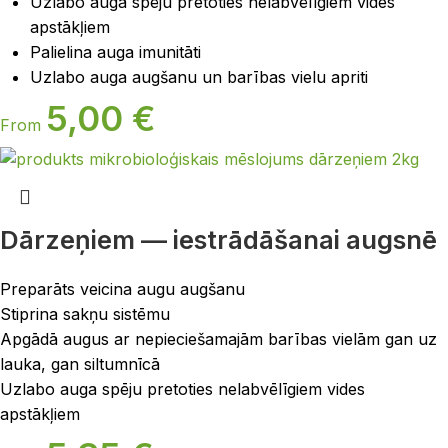
Uzlabo auga spēju pretoties nelabvēlīgiem vides
apstākļiem
Palielina auga imunitāti
Uzlabo auga augšanu un barības vielu apriti
5,00
€
From
Dārzeņiem — iestrādāšanai augsnē
Preparāts veicina augu augšanu
Stiprina sakņu sistēmu
Apgādā augus ar nepieciešamajām barības vielām gan uz
lauka, gan siltumnīcā
Uzlabo auga spēju pretoties nelabvēlīgiem vides
apstākļiem