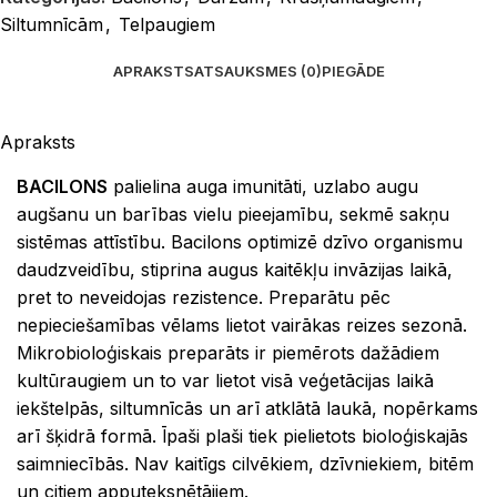
Siltumnīcām
,
Telpaugiem
APRAKSTS
ATSAUKSMES (0)
PIEGĀDE
Apraksts
BACILONS
palielina auga imunitāti, uzlabo augu
augšanu un barības vielu pieejamību, sekmē sakņu
sistēmas attīstību. Bacilons optimizē dzīvo organismu
daudzveidību, stiprina augus kaitēkļu invāzijas laikā,
pret to neveidojas rezistence. Preparātu pēc
nepieciešamības vēlams lietot vairākas reizes sezonā.
Mikrobioloģiskais preparāts ir piemērots dažādiem
kultūraugiem un to var lietot visā veģetācijas laikā
iekštelpās, siltumnīcās un arī atklātā laukā, nopērkams
arī šķidrā formā. Īpaši plaši tiek pielietots bioloģiskajās
saimniecībās. Nav kaitīgs cilvēkiem, dzīvniekiem, bitēm
un citiem apputeksnētājiem.