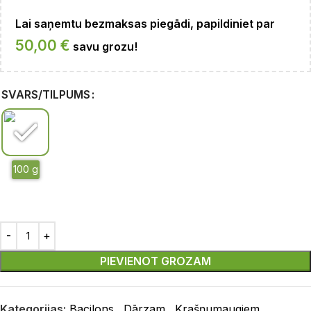
Lai saņemtu bezmaksas piegādi, papildiniet par
50,00
€
savu grozu!
SVARS/TILPUMS
PIEVIENOT GROZAM
Kategorijas:
Bacilons
,
Dārzam
,
Krašņumaugiem
,