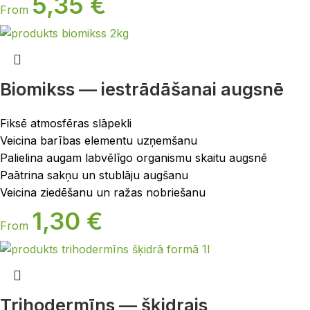
5,35
€
From
Biomikss — iestrādāšanai augsnē
Fiksē atmosfēras slāpekli
Veicina barības elementu uzņemšanu
Palielina augam labvēlīgo organismu skaitu augsnē
Paātrina sakņu un stublāju augšanu
Veicina ziedēšanu un ražas nobriešanu
1,30
€
From
Trihodermīns — šķidrais