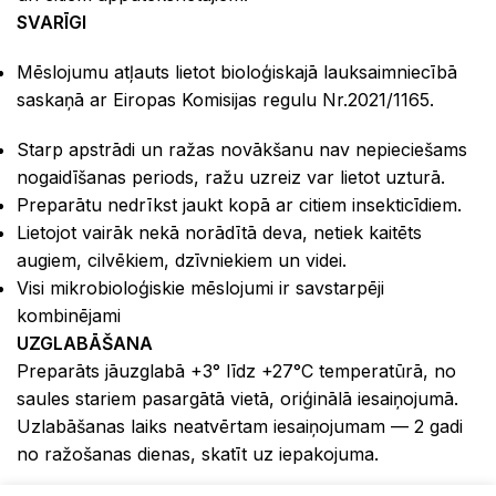
SVARĪGI
Mēslojumu atļauts lietot bioloģiskajā lauksaimniecībā
saskaņā ar Eiropas Komisijas regulu Nr.2021/1165.
Starp apstrādi un ražas novākšanu nav nepieciešams
nogaidīšanas periods, ražu uzreiz var lietot uzturā.
Preparātu nedrīkst jaukt kopā ar citiem insekticīdiem.
Lietojot vairāk nekā norādītā deva, netiek kaitēts
augiem, cilvēkiem, dzīvniekiem un videi.
Visi mikrobioloģiskie mēslojumi ir savstarpēji
kombinējami
UZGLABĀŠANA
Preparāts jāuzglabā +3° līdz +27°C temperatūrā, no
saules stariem pasargātā vietā, oriģinālā iesaiņojumā.
Uzlabāšanas laiks neatvērtam iesaiņojumam — 2 gadi
no ražošanas dienas, skatīt uz iepakojuma.