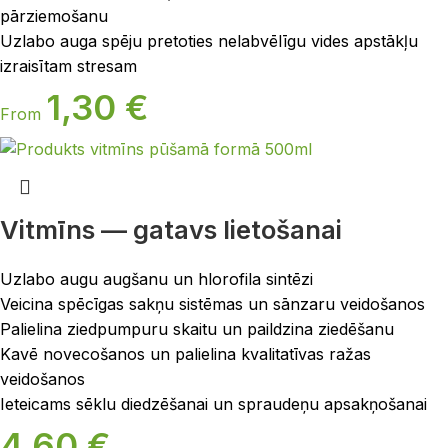
pārziemošanu
Uzlabo auga spēju pretoties nelabvēlīgu vides apstākļu
izraisītam stresam
1,30
€
From
Vitmīns — gatavs lietošanai
Uzlabo augu augšanu un hlorofila sintēzi
Veicina spēcīgas sakņu sistēmas un sānzaru veidošanos
Palielina ziedpumpuru skaitu un paildzina ziedēšanu
Kavē novecošanos un palielina kvalitatīvas ražas
veidošanos
Ieteicams sēklu diedzēšanai un spraudeņu apsakņošanai
4,60
€