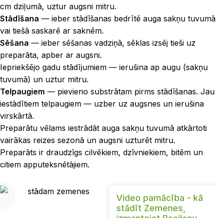
cm dziļumā, uztur augsni mitru.
Stādīšana
— ieber stādīšanas bedrītē auga sakņu tuvumā
vai tiešā saskarē ar saknēm.
Sēšana
— ieber sēšanas vadziņā, sēklas izsēj tieši uz
preparāta, apber ar augsni.
Iepriekšējo gadu stādījumiem — ierušina ap augu (sakņu
tuvumā) un uztur mitru.
Telpaugiem
— pievieno substrātam pirms stādīšanas. Jau
iestādītiem telpaugiem — uzber uz augsnes un ierušina
virskārtā.
Preparātu vēlams iestrādāt auga sakņu tuvumā atkārtoti
vairākas reizes sezonā un augsni uzturēt mitru.
Preparāts ir draudzīgs cilvēkiem, dzīvniekiem, bitēm un
citiem apputeksnētājiem.
Video pamācība - kā
stādīt Zemenes,