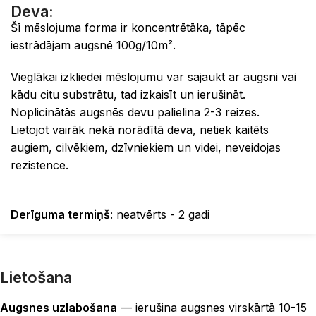
Deva:
Šī mēslojuma forma ir koncentrētāka, tāpēc
iestrādājam augsnē 100g/10m².
Vieglākai izkliedei mēslojumu var sajaukt ar augsni vai
kādu citu substrātu, tad izkaisīt un ierušināt.
Noplicinātās augsnēs devu palielina 2-3 reizes.
Lietojot vairāk nekā norādītā deva, netiek kaitēts
augiem, cilvēkiem, dzīvniekiem un videi, neveidojas
rezistence.
Derīguma termiņš
: neatvērts - 2 gadi
Lietošana
Augsnes uzlabošana
— ierušina augsnes virskārtā 10-15