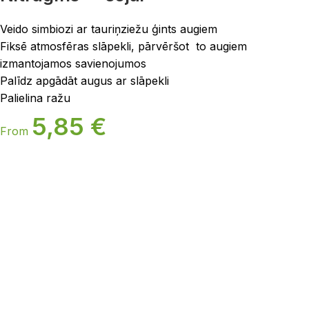
Veido simbiozi ar tauriņziežu ģints augiem
Fiksē atmosfēras slāpekli, pārvēršot to augiem
izmantojamos savienojumos
Palīdz apgādāt augus ar slāpekli
Palielina ražu
5,85
€
From