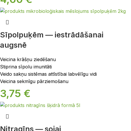
Sīpolpuķēm — iestrādāšanai
augsnē
Veicina krāšņu ziedēšanu
Stiprina sīpolu imunitāti
Veido sakņu sistēmas attīstībai labvēlīgu vidi
Veicina sekmīgu pārziemošanu
3,75
€
Nitragīns — sojai