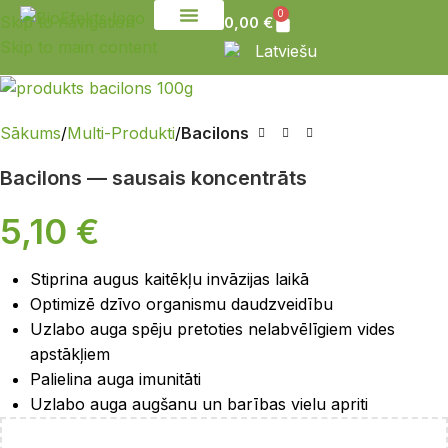
0
Skip to navigation
0,00
€
Skip to main content
Sazinies ar mums
Latviešu
Sākums
Multi-Produkti
Bacilons
Bacilons — sausais koncentrāts
5,10
€
Stiprina augus kaitēkļu invāzijas laikā
Optimizē dzīvo organismu daudzveidību
Uzlabo auga spēju pretoties nelabvēlīgiem vides
apstākļiem
Palielina auga imunitāti
Uzlabo auga augšanu un barības vielu apriti