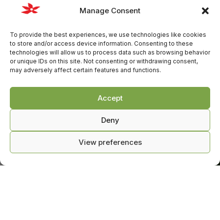
Manage Consent
To provide the best experiences, we use technologies like cookies
to store and/or access device information. Consenting to these
technologies will allow us to process data such as browsing behavior
or unique IDs on this site. Not consenting or withdrawing consent,
may adversely affect certain features and functions.
Accept
Deny
View preferences
0
тесь с нами
Магазин
Корзина