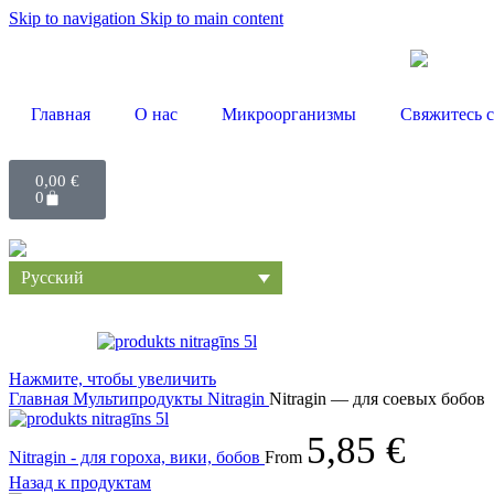
Skip to navigation
Skip to main content
Главная
О нас
Микроорганизмы
Свяжитесь 
0,00
€
0
Русский
Нажмите, чтобы увеличить
Главная
Мультипродукты
Nitragin
Nitragin — для соевых бобов
5,85
€
Nitragin - для гороха, вики, бобов
From
Назад к продуктам