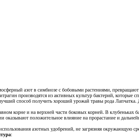
сферный азот в симбиозе с бобовыми растениями, превращают ег
Нитрагин производятся из активных культур бактерий, которые 
 лучший способ получить хороший урожай травы рода Лапчатка. 
ном корне и на верхней части боковых корней. В клубеньках б
рии оказывают положительное влияние на прорастание и дальней
 использования азотных удобрений, не загрязняя окружающую с
птура
: