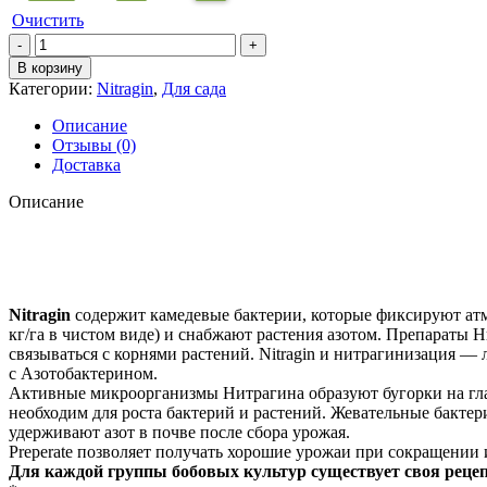
Очистить
В корзину
Категории:
Nitragin
,
Для сада
Описание
Отзывы (0)
Доставка
Описание
Nitragin
содержит камедевые бактерии, которые фиксируют атмо
кг/га в чистом виде) и снабжают растения азотом. Препараты 
связываться с корнями растений. Nitragin и нитрагинизация —
с Азотобактерином.
Активные микроорганизмы Нитрагина образуют бугорки на глав
необходим для роста бактерий и растений. Жевательные бакте
удерживают азот в почве после сбора урожая.
Preperate позволяет получать хорошие урожаи при сокращении
Для каждой группы бобовых культур существует своя реце