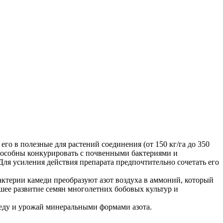
о в полезные для растений соединения (от 150 кг/га до 350
способны конкурировать с почвенными бактериями и
Для усиления действия препарата предпочтительно сочетать его
актерии камеди преобразуют азот воздуха в аммоний, который
шее развитие семян многолетних бобовых культур и
реду и урожай минеральными формами азота.