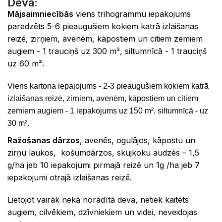
Deva:
Mājsaimniecībās
viens trihogrammu iepakojums
paredzēts 5-6 pieaugušiem kokiem katrā izlaišanas
reizē, zirņiem, avenēm, kāpostiem un citiem zemiem
augiem - 1 trauciņš uz 300 m², siltumnīcā - 1 trauciņš
uz 60 m².
Viens kartona iepajojums - 2-3 pieaugušiem kokiem katrā
izlaišanas reizē, zirņiem, avenēm, kāpostiem un citiem
zemiem augiem - 1 iepakojums uz 150
m
², siltumnīcā - uz
30
m².
Ražošanas dārzos
, avenēs, ogulājos, kāpostu un
zirņu laukos, košumdārzos, skujkoku audzēs – 1,5
g/ha jeb 10 iepakojumi pirmajā reizē un 1g /ha jeb 7
iepakojumi otrajā izlaišanas reizē.
Lietojot vairāk nekā norādītā deva, netiek kaitēts
augiem, cilvēkiem, dzīvniekiem un videi, neveidojas