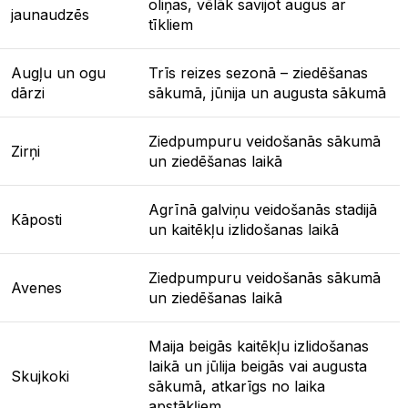
oliņas, vēlāk savijot augus ar
jaunaudzēs
tīkliem
Augļu un ogu
Trīs reizes sezonā – ziedēšanas
dārzi
sākumā, jūnija un augusta sākumā
Ziedpumpuru veidošanās sākumā
Zirņi
un ziedēšanas laikā
Agrīnā galviņu veidošanās stadijā
Kāposti
un kaitēkļu izlidošanas laikā
Ziedpumpuru veidošanās sākumā
Avenes
un ziedēšanas laikā
Maija beigās kaitēkļu izlidošanas
laikā un jūlija beigās vai augusta
Skujkoki
sākumā, atkarīgs no laika
apstākļiem