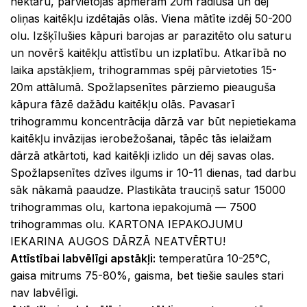
nektāru, pārvietojas apmēram 20m rādiusā un dēj
oliņas kaitēkļu izdētajās olās. Viena mātīte izdēj 50-200
olu. Izšķīlušies kāpuri barojas ar parazitēto olu saturu
un novērš kaitēkļu attīstību un izplatību. Atkarībā no
laika apstākļiem, trihogrammas spēj pārvietoties 15-
20m attālumā. Spožlapsenītes pārziemo pieauguša
kāpura fāzē dažādu kaitēkļu olās. Pavasarī
trihogrammu koncentrācija dārzā var būt nepietiekama
kaitēkļu invāzijas ierobežošanai, tāpēc tās ielaižam
dārzā atkārtoti, kad kaitēkļi izlido un dēj savas olas.
Spožlapsenītes dzīves ilgums ir 10-11 dienas, tad darbu
sāk nākamā paaudze. Plastikāta trauciņš satur 15000
trihogrammas olu, kartona iepakojumā — 7500
trihogrammas olu. KARTONA IEPAKOJUMU
IEKARINA AUGOS DĀRZĀ NEATVĒRTU!
Attīstībai labvēlīgi apstākļi:
temperatūra 10-25°C,
gaisa mitrums 75-80%, gaisma, bet tiešie saules stari
nav labvēlīgi.