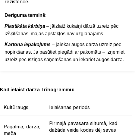
rezistence.
Derīguma termiņš
:
Plastikāta kārbiņa
– jāizlaiž kukaiņi dārzā uzreiz pēc
izšķilšanās, mājas apstākļos nav uzglabājams.
Kartona iepakojums
– jāiekar augos dārzā uzreiz pēc
nopirkšanas. Ja pasūtiet piegādi ar pakomātu – izņemiet
uzreiz pēc īsziņas saņemšanas un iekariet augos dārzā.
Kad ielaist dārzā Trihogrammu:
Kultūraugs
Ielaišanas periods
Pirmajā pavasara siltumā, kad
Pagalmā, dārzā,
dažāda veida kodes dēj savas
meža