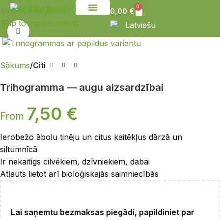
0
Skip to navigation
0,00
€
Skip to main content
Sazinies ar mums
Latviešu
Noklikšķiniet, lai palielinātu
Sākums
Citi
Trihogramma — augu aizsardzībai
7,50
€
From
Ierobežo ābolu tinēju un citus kaitēkļus dārzā un
siltumnīcā
Ir nekaitīgs cilvēkiem, dzīvniekiem, dabai
Atļauts lietot arī bioloģiskajās saimniecībās
Lai saņemtu bezmaksas piegādi, papildiniet par