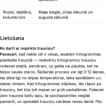
Rozes, daiļdārzi,
Maija beigās, jūnija sākumā un
košumkrūmi
augusta sākumā
Lietošana
Ko darīt ar nopirkto trauciņu?
Pavasarī
, kad naktis vēl ir vēsas, iesakām trihogrammas
plastikāta trauciņā — neatvērtu trihogrammu trauciņu
nolieciet istabā, piemēram, uz galda vai plaukta, bet ne
tiešos saules staros. Šķilšanās process var ilgt 3-12 dienas,
tas atkarīgs no telpas temperatūras, laika apstākļiem u.c.
dabas ritmiem. Kad trihogrammas izšķilsies, tās rāpos pa
trauciņu, bet būs ļoti mazas un grūti saskatāmas. Palieciet
zem trauciņa baltu lapu, lai spožlapsenītes vieglāk
pamanīt, un apskatiet trauciņu vairākas reizes dienā. Pēc