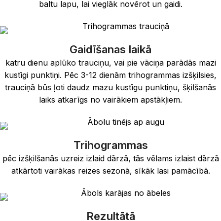
baltu lapu, lai vieglāk novērot un gaidi.
Gaidīšanas laikā
katru dienu aplūko trauciņu, vai pie vāciņa parādās mazi
kustīgi punktiņi. Pēc 3-12 dienām trihogrammas izšķilsies,
trauciņā būs ļoti daudz mazu kustīgu punktiņu, šķilšanās
laiks atkarīgs no vairākiem apstākļiem.
Trihogrammas
pēc izšķilšanās uzreiz izlaid dārzā, tās vēlams izlaist dārzā
atkārtoti vairākas reizes sezonā, sīkāk lasi pamācībā.
Rezultātā