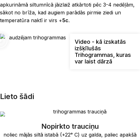
apkurināmā siltumnīcā jāizlaiž atkārtoti pēc 3-4 nedēļām,
sākot no brīža, kad augiem parādās pirmie ziedi un
temperatūra naktī ir virs +
5c
.
Video - kā izskatās
izšķīlušās
Trihogrammas, kuras
var laist dārzā
Lieto šādi
Nopirkto trauciņu
noliec mājās siltā istabā (+22° C) uz galda, paliec apakšā