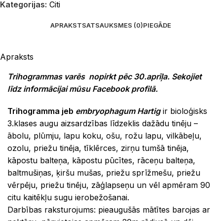
Kategorijas:
Citi
APRAKSTS
ATSAUKSMES (0)
PIEGĀDE
Apraksts
Trihogrammas varēs nopirkt pēc 30.aprīļa. Sekojiet
līdz informācijai mūsu Facebook profilā.
Trihogramma jeb
embryophagum Hartig
ir bioloģisks
3.klases augu aizsardzības līdzeklis dažādu tinēju –
ābolu, plūmju, lapu koku, ošu, rožu lapu, vilkābeļu,
ozolu, priežu tinēja, tīklērces, zirņu tumšā tinēja,
kāpostu balteņa, kāpostu pūcītes, rāceņu balteņa,
baltmušiņas, ķiršu mušas, priežu sprīžmešu, priežu
vērpēju, priežu tinēju, zāģlapseņu un vēl apmēram 90
citu kaitēkļu sugu ierobežošanai.
Darbības raksturojums: pieaugušās mātītes barojas ar