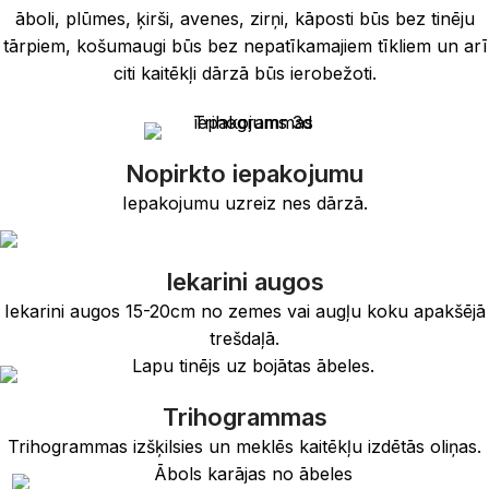
āboli, plūmes, ķirši, avenes, zirņi, kāposti būs bez tinēju
tārpiem, košumaugi būs bez nepatīkamajiem tīkliem un arī
citi kaitēkļi dārzā būs ierobežoti.
Nopirkto iepakojumu
Iepakojumu uzreiz nes dārzā.
Iekarini augos
Iekarini augos 15-20cm no zemes vai augļu koku apakšējā
trešdaļā.
Trihogrammas
Trihogrammas izšķilsies un meklēs kaitēkļu izdētās oliņas.