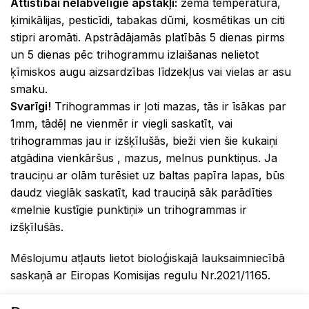
Attīstībai nelabvēlīgie apstākļi:
zema temperatūra,
ķimikālijas, pesticīdi, tabakas dūmi, kosmētikas un citi
stipri aromāti. Apstrādājamās platībās 5 dienas pirms
un 5 dienas pēc trihogrammu izlaišanas nelietot
ķīmiskos augu aizsardzības līdzekļus vai vielas ar asu
smaku.
Svarīgi!
Trihogrammas ir ļoti mazas, tās ir īsākas par
1mm, tādēļ ne vienmēr ir viegli saskatīt, vai
trihogrammas jau ir izšķīlušās, bieži vien šie kukaiņi
atgādina vienkāršus , mazus, melnus punktiņus. Ja
trauciņu ar olām turēsiet uz baltas papīra lapas, būs
daudz vieglāk saskatīt, kad trauciņā sāk parādīties
«melnie kustīgie punktiņi» un trihogrammas ir
izšķīlušās.
Mēslojumu atļauts lietot bioloģiskajā lauksaimniecībā
saskaņā ar Eiropas Komisijas regulu Nr.2021/1165.