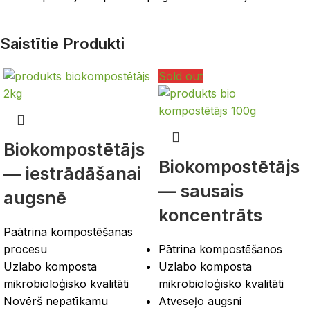
Saistītie Produkti
Sold out
Biokompostētājs
Biokompostētājs
— iestrādāšanai
— sausais
augsnē
koncentrāts
Paātrina kompostēšanas
procesu
Pātrina kompostēšanos
Uzlabo komposta
Uzlabo komposta
mikrobioloģisko kvalitāti
mikrobioloģisko kvalitāti
Novērš nepatīkamu
Atveseļo augsni