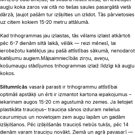
augļu koka zaros vai citā no tiešas saules pasargātā vietā
dārzā, ļaujot pašām tur izšķilties un izlidot. Tās pārvietosies
uz citiem kokiem 15-20 metru attālumā.
Kad trihogrammas jau izlaistas, tās vēlams izlaist atkārtoti
pēc 6-7 dienām siltā laikā, vēlāk — reizi mēnesī, lai
ierobežotu kaitēkļus jau pašā attīstības sākumā, nenodarot
kaitējumu augiem.Mājsaimniecībās zirņu, aveņu,
košumaugu stādījumos trihogrammas izlaiž līdzīgi kā augļu
kokos.
Siltumnīcās
vasarā parasti ir trihogrammu attīstībai
optimāli apstākļi un ērti ir izmantot kartona iepakojumus
–
iekarinam augos 15-20 cm agustumā no zemes. Ja lietojiet
plastikāta trauciņus
– trauciņa sānos izduram nelielus
caurumiņus un novietojam zem augu lapām un gaidām
izšķilšanos. Pēc izšķilšanās trauciņš nebūs tukšs, pēc 14
dienām varam trauciņu novākt. Ziemā un agrā pavasarī —