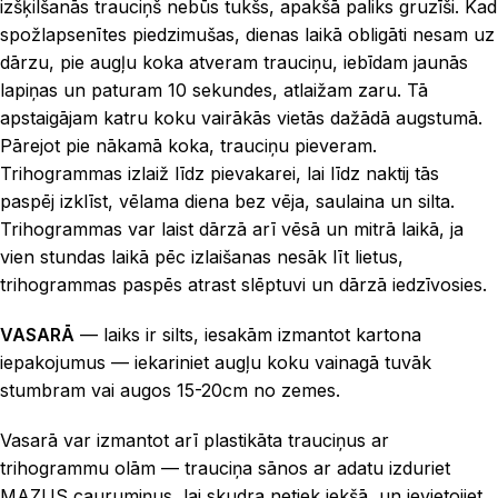
izšķilšanās trauciņš nebūs tukšs, apakšā paliks gruzīši. Kad
spožlapsenītes piedzimušas, dienas laikā obligāti nesam uz
dārzu, pie augļu koka atveram trauciņu, iebīdam jaunās
lapiņas un paturam 10 sekundes, atlaižam zaru. Tā
apstaigājam katru koku vairākās vietās dažādā augstumā.
Pārejot pie nākamā koka, trauciņu pieveram.
Trihogrammas izlaiž līdz pievakarei, lai līdz naktij tās
paspēj izklīst, vēlama diena bez vēja, saulaina un silta.
Trihogrammas var laist dārzā arī vēsā un mitrā laikā, ja
vien stundas laikā pēc izlaišanas nesāk līt lietus,
trihogrammas paspēs atrast slēptuvi un dārzā iedzīvosies.
VASARĀ
— laiks ir silts, iesakām izmantot kartona
iepakojumus — iekariniet augļu koku vainagā tuvāk
stumbram vai augos 15-20cm no zemes.
Vasarā var izmantot arī plastikāta trauciņus ar
trihogrammu olām — trauciņa sānos ar adatu izduriet
MAZUS caurumiņus, lai skudra netiek iekšā, un ievietojiet