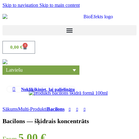
Skip to navigation
Skip to main content
0
0,00
€
Latviešu
Noklikšķiniet, lai palielinātu
Sākums
Multi-Produkti
Bacilons
Bacilons — šķidrais koncentrāts
5,00
€
From