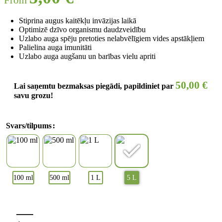
Stiprina augus kaitēkļu invāzijas laikā
Optimizē dzīvo organismu daudzveidību
Uzlabo auga spēju pretoties nelabvēlīgiem vides apstākļiem
Palielina auga imunitāti
Uzlabo auga augšanu un barības vielu apriti
50,00
€
Lai saņemtu bezmaksas piegādi, papildiniet par
savu grozu!
Svars/tilpums