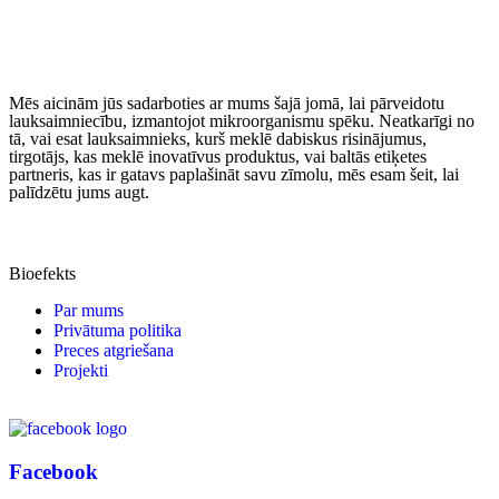
Mēs aicinām jūs sadarboties ar mums šajā jomā, lai pārveidotu
lauksaimniecību, izmantojot mikroorganismu spēku. Neatkarīgi no
tā, vai esat lauksaimnieks, kurš meklē dabiskus risinājumus,
tirgotājs, kas meklē inovatīvus produktus, vai baltās etiķetes
partneris, kas ir gatavs paplašināt savu zīmolu, mēs esam šeit, lai
palīdzētu jums augt.
Bioefekts
Par mums
Privātuma politika
Preces atgriešana
Projekti
Facebook