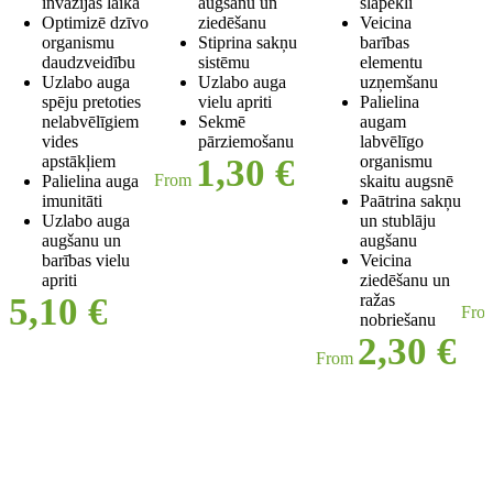
invāzijas laikā
augšanu un
slāpekli
Optimizē dzīvo
ziedēšanu
Veicina
organismu
Stiprina sakņu
barības
daudzveidību
sistēmu
elementu
Uzlabo auga
Uzlabo auga
uzņemšanu
spēju pretoties
vielu apriti
Palielina
nelabvēlīgiem
Sekmē
augam
vides
pārziemošanu
labvēlīgo
apstākļiem
1,30
€
organismu
From
Palielina auga
skaitu augsnē
imunitāti
Paātrina sakņu
Uzlabo auga
un stublāju
augšanu un
augšanu
barības vielu
Veicina
apriti
ziedēšanu un
5,10
€
ražas
Fro
nobriešanu
2,30
€
From