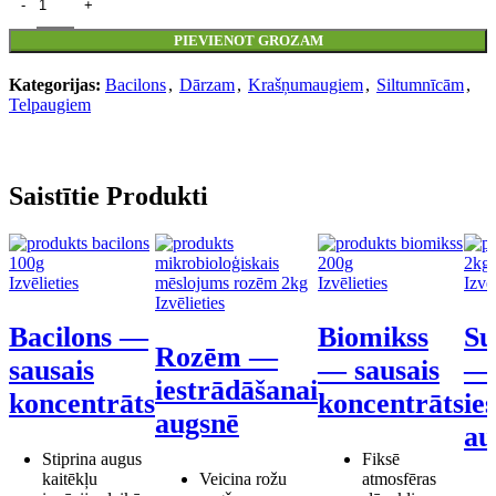
PIEVIENOT GROZAM
Kategorijas:
Bacilons
,
Dārzam
,
Krašņumaugiem
,
Siltumnīcām
,
Telpaugiem
Saistītie Produkti
Izvēlieties
Izvēlieties
Izvēl
Izvēlieties
Bacilons —
Biomikss
Su
Rozēm —
sausais
— sausais
—
iestrādāšanai
koncentrāts
koncentrāts
ie
augsnē
au
Stiprina augus
Fiksē
kaitēkļu
Veicina rožu
atmosfēras