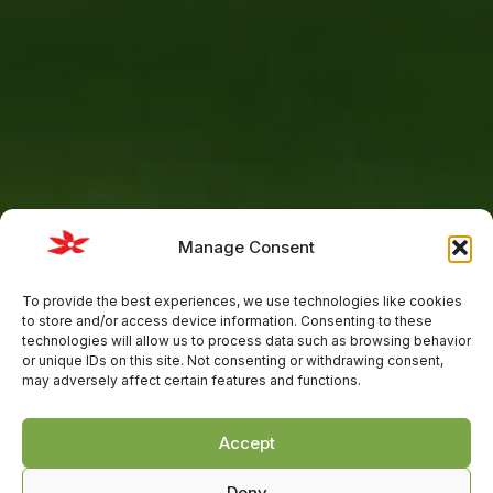
Manage Consent
To provide the best experiences, we use technologies like cookies
to store and/or access device information. Consenting to these
technologies will allow us to process data such as browsing behavior
or unique IDs on this site. Not consenting or withdrawing consent,
may adversely affect certain features and functions.
Pievienojieties mums veselīgākas
Accept
nākotnes veidošanā
Deny