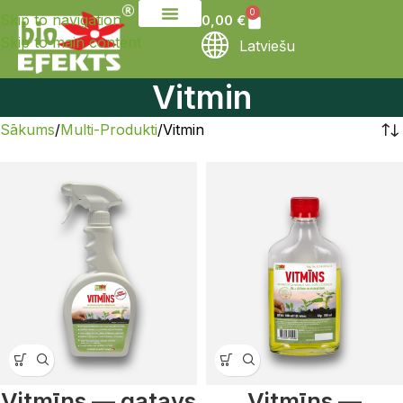
0
Skip to navigation
0,00
€
Skip to main content
Latviešu
Vitmin
Sākums
Multi-Produkti
Vitmin
Vitmīns — gatavs
Vitmīns —