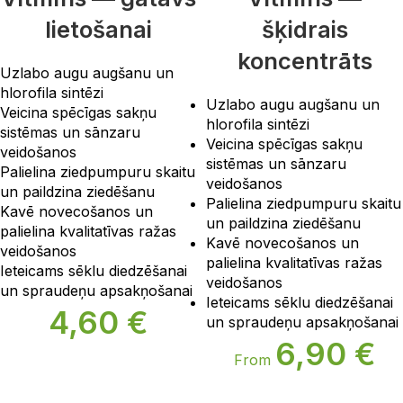
lietošanai
šķidrais
koncentrāts
Uzlabo augu augšanu un
hlorofila sintēzi
Uzlabo augu augšanu un
Veicina spēcīgas sakņu
hlorofila sintēzi
sistēmas un sānzaru
Veicina spēcīgas sakņu
veidošanos
sistēmas un sānzaru
Palielina ziedpumpuru skaitu
veidošanos
un paildzina ziedēšanu
Palielina ziedpumpuru skaitu
Kavē novecošanos un
un paildzina ziedēšanu
palielina kvalitatīvas ražas
Kavē novecošanos un
veidošanos
palielina kvalitatīvas ražas
Ieteicams sēklu diedzēšanai
veidošanos
un spraudeņu apsakņošanai
Ieteicams sēklu diedzēšanai
4,60
€
un spraudeņu apsakņošanai
6,90
€
From