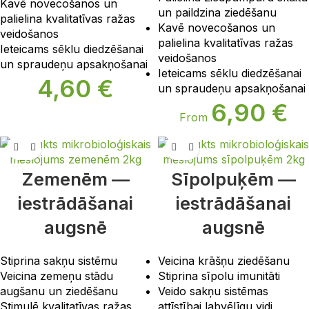
Kavē novecošanos un
un paildzina ziedēšanu
palielina kvalitatīvas ražas
Kavē novecošanos un
veidošanos
palielina kvalitatīvas ražas
Ieteicams sēklu diedzēšanai
veidošanos
un spraudeņu apsakņošanai
Ieteicams sēklu diedzēšanai
4,60
€
un spraudeņu apsakņošanai
6,90
€
From
Zemenēm —
Sīpolpuķēm —
iestrādāšanai
iestrādāšanai
augsnē
augsnē
Stiprina sakņu sistēmu
Veicina krāšņu ziedēšanu
Veicina zemeņu stādu
Stiprina sīpolu imunitāti
augšanu un ziedēšanu
Veido sakņu sistēmas
Stimulē kvalitatīvas ražas
attīstībai labvēlīgu vidi