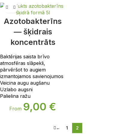
Azotobakterīns
— šķidrais
koncentrāts
Baktērijas saista brīvo
atmosfēras slāpekli,
pārvēršot to augiem
izmantojamos savienojumos
Veicina augu augšanu
Uzlabo augsni
Palielina ražu
9,00
€
From
←
1
2