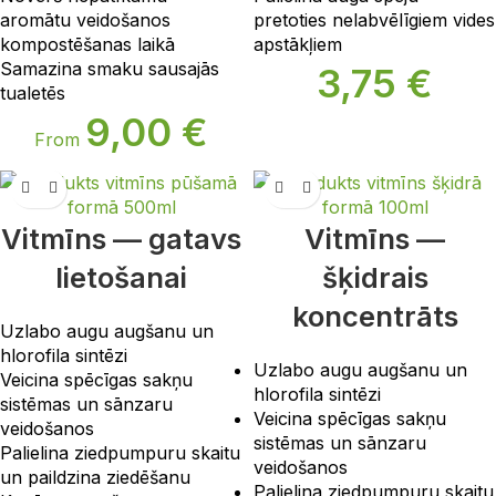
aromātu veidošanos
pretoties nelabvēlīgiem vides
kompostēšanas laikā
apstākļiem
Samazina smaku sausajās
3,75
€
tualetēs
9,00
€
From
Vitmīns — gatavs
Vitmīns —
lietošanai
šķidrais
koncentrāts
Uzlabo augu augšanu un
hlorofila sintēzi
Uzlabo augu augšanu un
Veicina spēcīgas sakņu
hlorofila sintēzi
sistēmas un sānzaru
Veicina spēcīgas sakņu
veidošanos
sistēmas un sānzaru
Palielina ziedpumpuru skaitu
veidošanos
un paildzina ziedēšanu
Palielina ziedpumpuru skaitu