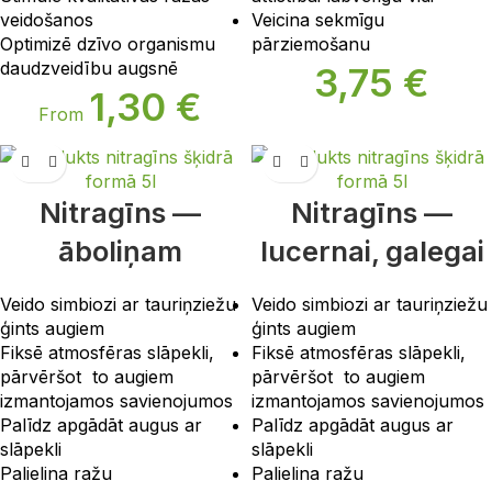
veidošanos
Veicina sekmīgu
Optimizē dzīvo organismu
pārziemošanu
daudzveidību augsnē
3,75
€
1,30
€
From
Nitragīns —
Nitragīns —
āboliņam
lucernai, galegai
Veido simbiozi ar tauriņziežu
Veido simbiozi ar tauriņziežu
ģints augiem
ģints augiem
Fiksē atmosfēras slāpekli,
Fiksē atmosfēras slāpekli,
pārvēršot to augiem
pārvēršot to augiem
izmantojamos savienojumos
izmantojamos savienojumos
Palīdz apgādāt augus ar
Palīdz apgādāt augus ar
slāpekli
slāpekli
Palielina ražu
Palielina ražu