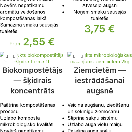
Novērš nepatīkamu
Atveseļo augsni
aromātu veidošanos
Noņem smaku sausajās
kompostēšanas laikā
tualetēs
Samazina smaku sausajās
3,75
€
tualetēs
2,55
€
From
Biokompostētājs
Ziemcietēm —
— šķidrais
iestrādāšanai
koncentrāts
augsnē
Paātrina kompostēšanas
Veicina augšanu, ziedēšanu
procesu
un sekmīgu ziemošanu
Uzlabo komposta
Stiprina sakņu sistēmu
mikrobioloģisko kvalitāti
Uzlabo auga vielu maiņu
Novērš nepatīkamu
Palielina auga spēju