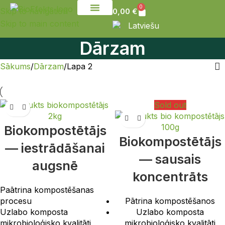
0
Skip to navigation
0,00
€
Skip to main content
Sazinies ar mums
Latviešu
Dārzam
Sākums
Dārzam
Lapa 2
Sold out
Biokompostētājs
Biokompostētājs
— iestrādāšanai
— sausais
augsnē
koncentrāts
Paātrina kompostēšanas
procesu
Pātrina kompostēšanos
Uzlabo komposta
Uzlabo komposta
mikrobioloģisko kvalitāti
mikrobioloģisko kvalitāti