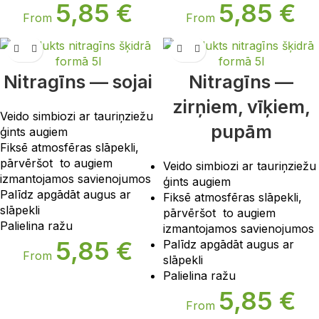
5,85
€
5,85
€
From
From
Nitragīns — sojai
Nitragīns —
zirņiem, vīķiem,
Veido simbiozi ar tauriņziežu
pupām
ģints augiem
Fiksē atmosfēras slāpekli,
pārvēršot to augiem
Veido simbiozi ar tauriņziežu
izmantojamos savienojumos
ģints augiem
Palīdz apgādāt augus ar
Fiksē atmosfēras slāpekli,
slāpekli
pārvēršot to augiem
Palielina ražu
izmantojamos savienojumos
5,85
€
Palīdz apgādāt augus ar
From
slāpekli
Palielina ražu
5,85
€
From