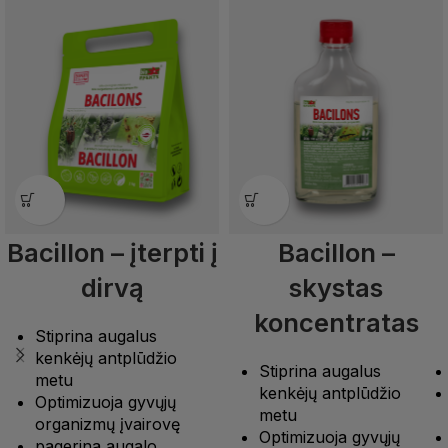
Bacillon – įterpti į
Bacillon –
dirvą
skystas
koncentratas
Stiprina augalus
kenkėjų antplūdžio
Stiprina augalus
metu
kenkėjų antplūdžio
Optimizuoja gyvųjų
metu
organizmų įvairovę
Optimizuoja gyvųjų
pagerina augalo