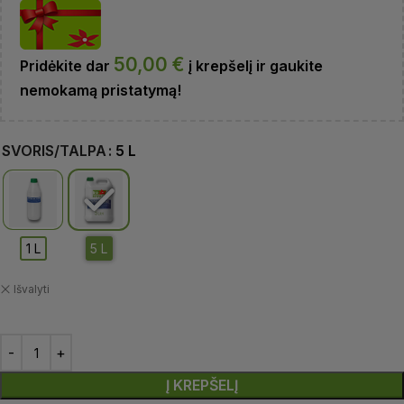
50,00
€
Pridėkite dar
į krepšelį ir gaukite
nemokamą pristatymą!
SVORIS/TALPA
5 L
Išvalyti
Į KREPŠELĮ