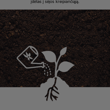
įdėtas į sėjos kreipiančiąją.