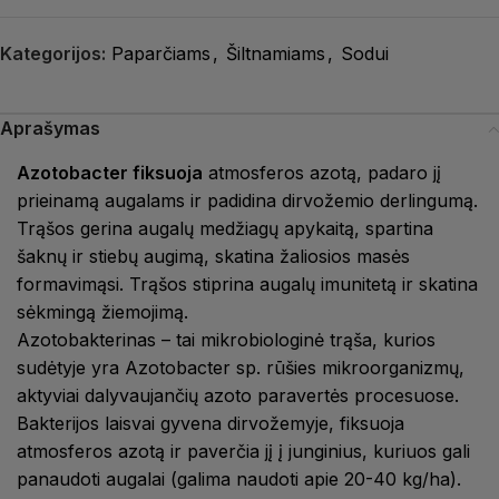
Kategorijos:
Paparčiams
,
Šiltnamiams
,
Sodui
Aprašymas
Azotobacter fiksuoja
atmosferos azotą, padaro jį
prieinamą augalams ir padidina dirvožemio derlingumą.
Trąšos gerina augalų medžiagų apykaitą, spartina
šaknų ir stiebų augimą, skatina žaliosios masės
formavimąsi. Trąšos stiprina augalų imunitetą ir skatina
sėkmingą žiemojimą.
Azotobakterinas – tai mikrobiologinė trąša, kurios
sudėtyje yra Azotobacter sp. rūšies mikroorganizmų,
aktyviai dalyvaujančių azoto paravertės procesuose.
Bakterijos laisvai gyvena dirvožemyje, fiksuoja
atmosferos azotą ir paverčia jį į junginius, kuriuos gali
panaudoti augalai (galima naudoti apie 20-40 kg/ha).