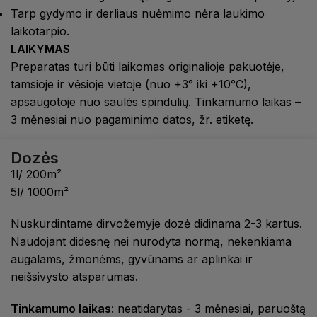
Tarp gydymo ir derliaus nuėmimo nėra laukimo
laikotarpio.
LAIKYMAS
Preparatas turi būti laikomas originalioje pakuotėje,
tamsioje ir vėsioje vietoje (nuo +3° iki +10°C),
apsaugotoje nuo saulės spindulių. Tinkamumo laikas –
3 mėnesiai nuo pagaminimo datos, žr. etiketę.
Dozės
1l/ 200m²
5l/ 1000m²
Nuskurdintame dirvožemyje dozė didinama 2-3 kartus.
Naudojant didesnę nei nurodyta normą, nekenkiama
augalams, žmonėms, gyvūnams ar aplinkai ir
neišsivysto atsparumas.
Tinkamumo laikas
: neatidarytas - 3 mėnesiai, paruoštą