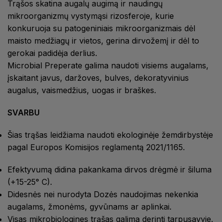
Trąšos skatina augalų augimą ir naudingų
mikroorganizmų vystymąsi rizosferoje, kurie
konkuruoja su patogeniniais mikroorganizmais dėl
maisto medžiagų ir vietos, gerina dirvožemį ir dėl to
gerokai padidėja derlius.
Microbial Preperate galima naudoti visiems augalams,
įskaitant javus, daržoves, bulves, dekoratyvinius
augalus, vaismedžius, uogas ir braškes.
SVARBU
Šias trąšas leidžiama naudoti ekologinėje žemdirbystėje
pagal Europos Komisijos reglamentą 2021/1165.
Efektyvumą didina pakankama dirvos drėgmė ir šiluma
(+15-25° C).
Didesnės nei nurodyta Dozės naudojimas nekenkia
augalams, žmonėms, gyvūnams ar aplinkai.
Visas mikrobiologines trąšas galima derinti tarpusavyje.