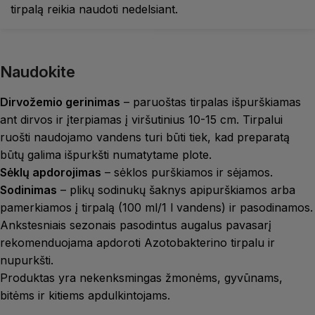
tirpalą reikia naudoti nedelsiant.
Naudokite
Dirvožemio gerinimas
– paruoštas tirpalas išpurškiamas
ant dirvos ir įterpiamas į viršutinius 10-15 cm. Tirpalui
ruošti naudojamo vandens turi būti tiek, kad preparatą
būtų galima išpurkšti numatytame plote.
Sėklų apdorojimas
– sėklos purškiamos ir sėjamos.
Sodinimas
– plikų sodinukų šaknys apipurškiamos arba
pamerkiamos į tirpalą (100 ml/1 l vandens) ir pasodinamos.
Ankstesniais sezonais pasodintus augalus pavasarį
rekomenduojama apdoroti Azotobakterino tirpalu ir
nupurkšti.
Produktas yra nekenksmingas žmonėms, gyvūnams,
bitėms ir kitiems apdulkintojams.