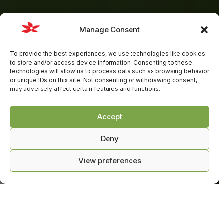
Manage Consent
To provide the best experiences, we use technologies like cookies
to store and/or access device information. Consenting to these
technologies will allow us to process data such as browsing behavior
or unique IDs on this site. Not consenting or withdrawing consent,
may adversely affect certain features and functions.
Accept
Deny
View preferences
0
kite su mumis
Parduotuvė
Krepšelis