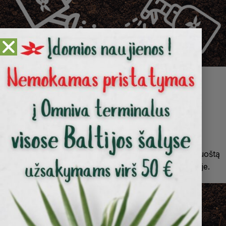
Dirvožemiui gerinti
prieš sėjant pasėlius, išpurkškite arba užpilkite paruoštą
tirpalą ant dirvos ir įterpkite trąšas 10-15 cm gylyje.