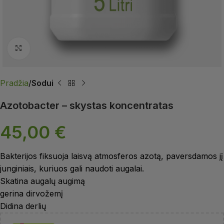
Spustelėkite, jei norite padidinti
Pradžia
Sodui
Azotobacter – skystas koncentratas
45,00
€
Bakterijos fiksuoja laisvą atmosferos azotą, paversdamos jį
junginiais, kuriuos gali naudoti augalai.
Skatina augalų augimą
gerina dirvožemį
Didina derlių