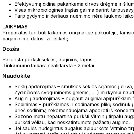
Efektyvumą didina pakankama dirvos drėgmė ir šilum
Visas mikrobiologines trąšas galima derinti tarpusavy
Tarp gydymo ir derliaus nuėmimo nėra laukimo laikot
LAIKYMAS
Preparatas turi būti laikomas originalioje pakuotėje, tamsi
pagaminimo datos, žr. etiketę.
Dozės
Paruošta purkšti sėklas, auginius, lapus.
Tinkamumo laikas
: neatidaryta - 2 metai.
Naudokite
Sėklų apdorojimas – smulkios sėklos sėjamos į dirvą,
Žydinčioms svogūninėms gėlėms, … ) mirkymui naudo
Auginių apdorojimas – nupjauti auginiai apipurškiami 
Sodinimas – purškiamos ir sodinamos plikų sodinukų 
prieš sodinimą rekomenduojama apdoroti iš koncentr
Sezono metu nepatartina purkšti Vitminų tirpalu augalų
purkšti vėliau, kad neskatintumėte pažastų augimo.
Jei saulės nudegintus augalus apipurkšite Vitmino tirpa