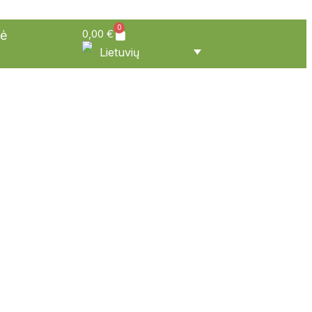
0
0,00
€
vė
Lietuvių