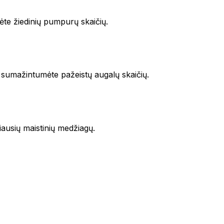
te žiedinių pumpurų skaičių.
ad sumažintumėte pažeistų augalų skaičių.
ausių maistinių medžiagų.