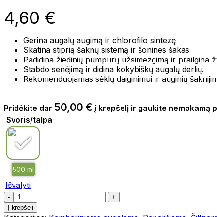
4,60
€
Gerina augalų augimą ir chlorofilo sintezę
Skatina stiprią šaknų sistemą ir šonines šakas
Padidina žiedinių pumpurų užsimezgimą ir prailgina 
Stabdo senėjimą ir didina kokybiškų augalų derlių.
Rekomenduojamas sėklų daiginimui ir auginių šakniji
50,00
€
Pridėkite dar
į krepšelį ir gaukite nemokamą p
Svoris/talpa
Išvalyti
Į krepšelį