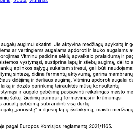
miams
,
Sodui
,
Vitminas
 augalų augimui skatinti. Jie aktyvina medžiagų apykaitą ir 
ems ar vertingiems augalams apdoroti ir lauko augalams aug
dorojimas Vitminu padidina sėklų apvalkalo pralaidumą ir pa
sistemos vystymąsi, sustiprina lapų ir stiebų augimą, dėl to 
lankių aplinkos sąlygų sukeltam stresui, gali būti naudojama
ltymų sintezę, didina fermentų aktyvumą, gerina membranų t
iaus didėjimą ir derliaus augimą. Vitminu apdoroti augalai duo
o laiką ir dozės parinkimą teiraukitės mūsų konsultantų.
stymąsi ir augalo gebėjimą pasisavinti reikalingas maisto m
ninių šakų, žiedinių pumpurų formavimąsi ir krūmijimąsi.
s augalų gebėjimą subrandinti visą derlių.
ugalų „jaunystę" ir ilgesnį lapų išsilaikymą, maisto medžiag
tėje pagal Europos Komisijos reglamentą 2021/1165.