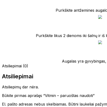
Purkškite antžemines augalo
Purkškite likus 2 dienoms iki šalnų ir i
Augalas yra gyvybingas, 
Atsiliepimai (0)
Atsiliepimai
Atsiliepimų dar nėra.
Būkite pirmas aprašęs “Vitmin – paruoštas naudoti”
El. pašto adresas nebus skelbiamas.
Būtini laukeliai pažy