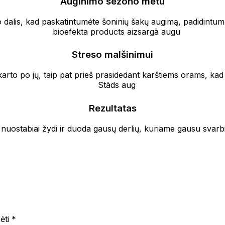
Auginimo sezono metu
 dalis, kad paskatintumėte šoninių šakų augimą, padidintumė
Streso malšinimui
š karto po jų, taip pat prieš prasidedant karštiems orams, k
Rezultatas
nuostabiai žydi ir duoda gausų derlių, kuriame gausu svarbi
mėti
*