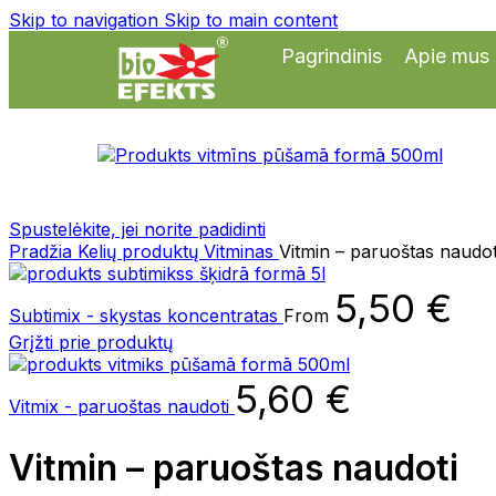
Skip to navigation
Skip to main content
Pagrindinis
Apie mus
Spustelėkite, jei norite padidinti
Pradžia
Kelių produktų
Vitminas
Vitmin – paruoštas naudot
5,50
€
Subtimix - skystas koncentratas
From
Grįžti prie produktų
5,60
€
Vitmix - paruoštas naudoti
Vitmin – paruoštas naudoti