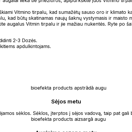
 augalai lieka be priežiūros, apipurkškite juos Vitmino tirpal
iami Vitmino tirpalu, kad sumažėtų sauso oro ir klimato kai
palu, kad būtų skatinamas naujų šaknų vystymasis ir maisto m
e augalus Vitmin tirpalu ir jie mažiau nukentės. Ryte po šaln
dinti 2-3 Dozės.
itiems apdulkintojams.
Sėjos metu
jamos sėklos. Sėklos, įterptos į sėjos vadovą, taip pat gali