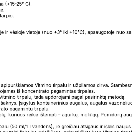
a (+15-25° C).
je.
arpio.
oje ir vėsioje vietoje (nuo +3° iki +10°C), apsaugotoje nuo 
 apipurškiamos Vitmino tirpalu ir užpilamos dirva. Stambesni
jamas iš koncentrato pagamintas tirpalas.
Vitmino tirpalu, tada apdorojami pagal pasirinktą metodą.
šaknys. Įsigytus konteinerinius augalus, augalus vazonėliu
ato pagamintu tirpalu.
, kuriuos reikia ištempti – agurkų, moliūgų. Pomidorų augalus
lu (50 ml/1 l vandens), jie greičiau atsigaus ir išleis naujus 