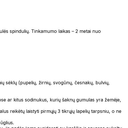
saulės spindulių. Tinkamumo laikas – 2 metai nuo
ų sėklų (pupelių, žirnių, svogūnų, česnakų, bulvių,
ose ar kitus sodinukus, kurių šaknų gumulas yra žemėje,
 reikėtų laistyti pirmųjų 3 tikrųjų lapelių tarpsniu, o ne
ūglius.