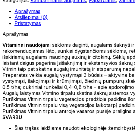
Kategorijos:
Kambariniams augalams
,
Paparčiams
,
Šiltna
Aprašymas
Atsiliepimai (0)
Pristatymas
Aprašymas
Vitaminai naudojami
sėkloms daiginti, augalams šaknyti ir
rekomenduojamas lėto, sunkiai dygstančioms sėkloms, reti
išskiriamų augalams naudingų auxinų ir citokinų. Sėklų ap
laistant daigus pagerina įsišaknijimą ir ekstensyvios šaknų 
Vitmin taip pat skatina augalų imunitetą ir atsparumą nepa
Preparatas veikia augalų vystymąsi 3 būdais – aktyvina ba
vystymąsi, šakojimąsi ir krūmijimąsi, žiedinių pumpurų skaič
0,5 t/ha; cukriniai runkeliai 0,4-0,8 t/ha – apie apdorojim
Augalų laistymas Vitmino tirpalu skatina šaknų sistemos vy
Purškimas Vitmin tirpalu vegetacijos pradžioje padidins šo
Purškimas Vitmin tirpalu visą vegetacijos laikotarpį padidin
Purškimas Vitmin tirpalu antroje vasaros pusėje prailgins a
SVARBU
Šias trąšas leidžiama naudoti ekologinėje žemdirbys