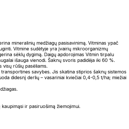
gerina mineralinių medžiagų pasisavinimą. Vitminas ypač
inti. Vitmine sudėtyje yra įvairių mikroorganizmų
gerina sėklų dygimą. Daigų apdorojimas Vitmin tirpalu
augalai išauga vienodi. Šaknų svoris padidėja iki 60 %.
s visų rūšių pasėliams.
ransportines savybes. Jis skatina stiprios šaknų sistemos
da didesnį derlių – vasariniai kviečiai 0,4-0,5 t/ha; miežiai
edžiagas.
ų kaupimąsi ir pasiruošimą žiemojimui.