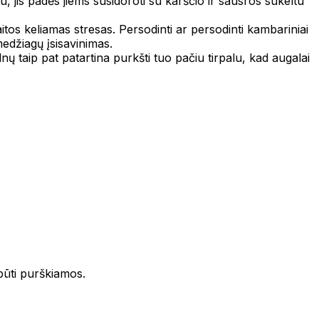
u, jis padės jiems susidoroti su karščio ir sausros sukeltu
tos keliamas stresas. Persodinti ar persodinti kambariniai
edžiagų įsisavinimas.
ų taip pat patartina purkšti tuo pačiu tirpalu, kad augalai
 būti purškiamos.