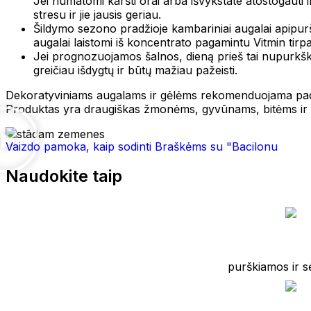
Jei numatomi karšti orai arba išvykstate atostogauti ir
stresu ir jie jausis geriau.
Šildymo sezono pradžioje kambariniai augalai apipuršk
augalai laistomi iš koncentrato pagamintu Vitmin tir
Jei prognozuojamos šalnos, dieną prieš tai nupurkškit
greičiau išdygtų ir būtų mažiau pažeisti.
Dekoratyviniams augalams ir gėlėms rekomenduojama padi
Produktas yra draugiškas žmonėms, gyvūnams, bitėms ir k
Vaizdo pamoka, kaip sodinti Braškėms su "Bacilonu
Naudokite taip
purškiamos ir sė