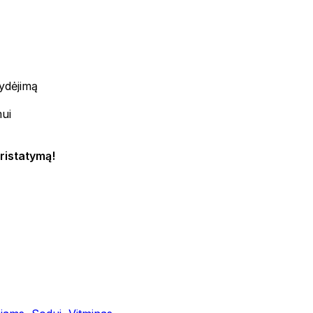
žydėjimą
mui
ristatymą!