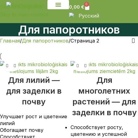
0
Skip to navigation
0,00
€
Skip to main content
Свяжитесь с нами
Русский
Для папоротников
Главная
Для папоротников
Страница 2
Для лилий —
Для
для заделки в
многолетних
почву
растений — для
заделки в почву
Улучшает рост и цветение
лилий
Способствует росту,
Обогащает почву
цветению и успешной
Способствует