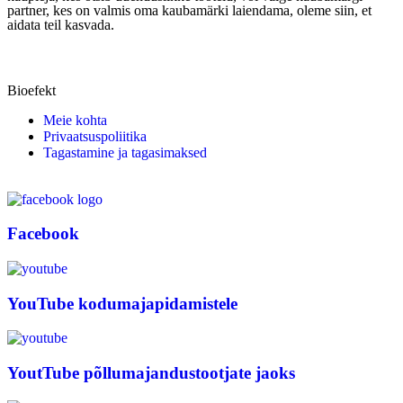
partner, kes on valmis oma kaubamärki laiendama, oleme siin, et
aidata teil kasvada.
Bioefekt
Meie kohta
Privaatsuspoliitika
Tagastamine ja tagasimaksed
Facebook
YouTube kodumajapidamistele
YoutTube põllumajandustootjate jaoks