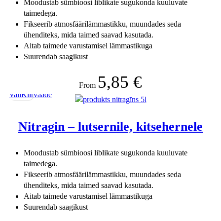
Moodustab sümbioosi liblikate sugukonda kuuluvate
taimedega.
Fikseerib atmosfäärilämmastikku, muundades seda
ühenditeks, mida taimed saavad kasutada.
Aitab taimede varustamisel lämmastikuga
Suurendab saagikust
5,85
€
From
Vali
Kiirvaade
Nitragin – lutsernile, kitsehernele
Moodustab sümbioosi liblikate sugukonda kuuluvate
taimedega.
Fikseerib atmosfäärilämmastikku, muundades seda
ühenditeks, mida taimed saavad kasutada.
Aitab taimede varustamisel lämmastikuga
Suurendab saagikust