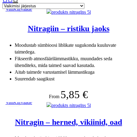
Vali
Kiirvaade
Nitragiin – ristiku jaoks
Moodustab sümbioosi liblikate sugukonda kuuluvate
taimedega.
Fikseerib atmosfäärilämmastikku, muundades seda
ühenditeks, mida taimed saavad kasutada.
Aitab taimede varustamisel lämmastikuga
Suurendab saagikust
5,85
€
From
Vali
Kiirvaade
Nitragin – herned, vikiinid, oad