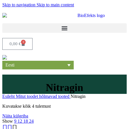
Skip to navigation
Skip to main content
0
0,00
€
Eesti
Nitragin
Esileht
Mitut toodet hõlmavad tooted
Nitragin
Kuvatakse kõik 4 tulemust
Näita külgriba
Show
9
12
18
24