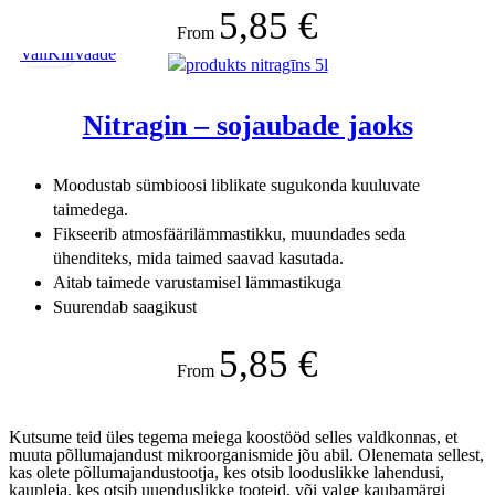
5,85
€
From
Vali
Kiirvaade
Nitragin – sojaubade jaoks
Moodustab sümbioosi liblikate sugukonda kuuluvate
taimedega.
Fikseerib atmosfäärilämmastikku, muundades seda
ühenditeks, mida taimed saavad kasutada.
Aitab taimede varustamisel lämmastikuga
Suurendab saagikust
5,85
€
From
Kutsume teid üles tegema meiega koostööd selles valdkonnas, et
muuta põllumajandust mikroorganismide jõu abil. Olenemata sellest,
kas olete põllumajandustootja, kes otsib looduslikke lahendusi,
kaupleja, kes otsib uuenduslikke tooteid, või valge kaubamärgi