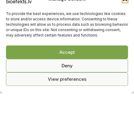
To provide the best experiences, we use technologies like cookies
to store and/or access device information. Consenting to these
technologies will allow us to process data such as browsing behavior
or unique IDs on this site. Not consenting or withdrawing consent,
may adversely affect certain features and functions.
Accept
Deny
View preferences
0
iega ühendust
Kauplus
Käru