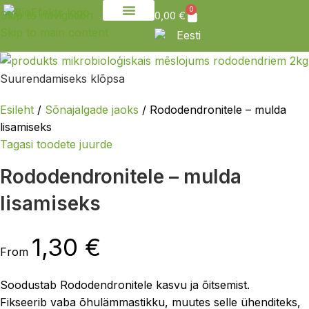
0
Skip to navigation
0,00
€
Skip to main content
Võtke meiega ühendust
Eesti
Suurendamiseks klõpsa
Esileht
Sõnajalgade jaoks
Rododendronitele – mulda
lisamiseks
Tagasi toodete juurde
Rododendronitele – mulda
lisamiseks
1,30
€
From
Soodustab Rododendronitele kasvu ja õitsemist.
Fikseerib vaba õhulämmastikku, muutes selle ühenditeks,