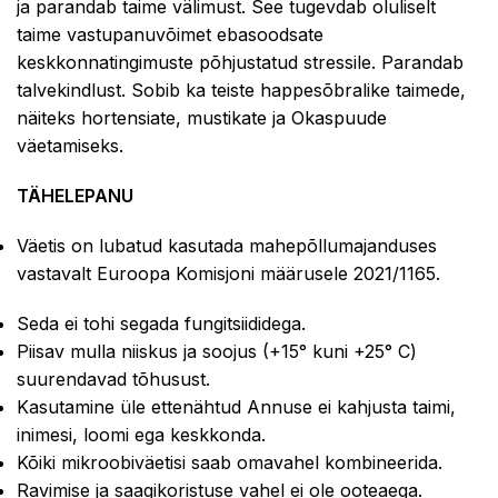
ja parandab taime välimust. See tugevdab oluliselt
taime vastupanuvõimet ebasoodsate
keskkonnatingimuste põhjustatud stressile. Parandab
talvekindlust. Sobib ka teiste happesõbralike taimede,
näiteks hortensiate, mustikate ja Okaspuude
väetamiseks.
TÄHELEPANU
Väetis on lubatud kasutada mahepõllumajanduses
vastavalt Euroopa Komisjoni määrusele 2021/1165.
Seda ei tohi segada fungitsiididega.
Piisav mulla niiskus ja soojus (+15° kuni +25° C)
suurendavad tõhusust.
Kasutamine üle ettenähtud Annuse ei kahjusta taimi,
inimesi, loomi ega keskkonda.
Kõiki mikroobiväetisi saab omavahel kombineerida.
Ravimise ja saagikoristuse vahel ei ole ooteaega.