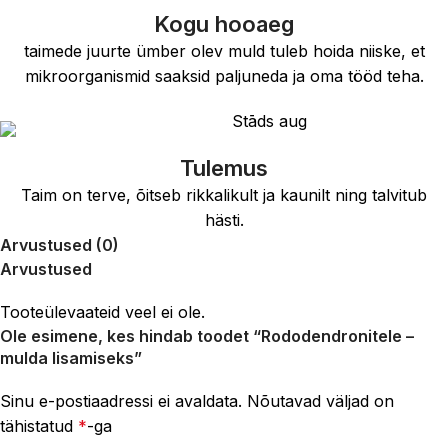
Kogu hooaeg
taimede juurte ümber olev muld tuleb hoida niiske, et
mikroorganismid saaksid paljuneda ja oma tööd teha.
Tulemus
Taim on terve, õitseb rikkalikult ja kaunilt ning talvitub
hästi.
Arvustused (0)
Arvustused
Tooteülevaateid veel ei ole.
Ole esimene, kes hindab toodet “Rododendronitele –
mulda lisamiseks”
Sinu e-postiaadressi ei avaldata.
Nõutavad väljad on
tähistatud
*
-ga