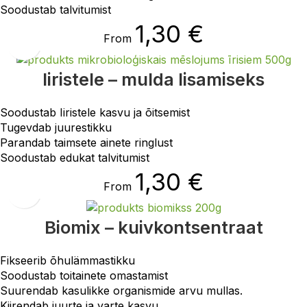
Soodustab talvitumist
1,30
€
From
Iiristele – mulda lisamiseks
Soodustab Iiristele kasvu ja õitsemist
Tugevdab juurestikku
Parandab taimsete ainete ringlust
Soodustab edukat talvitumist
1,30
€
From
Biomix – kuivkontsentraat
Fikseerib õhulämmastikku
Soodustab toitainete omastamist
Suurendab kasulikke organismide arvu mullas.
Kiirendab juurte ja varte kasvu