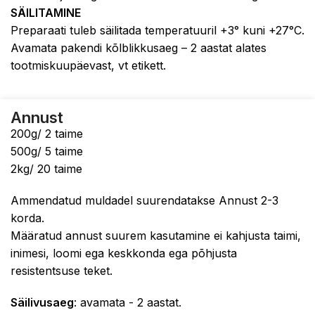
SÄILITAMINE
Preparaati tuleb säilitada temperatuuril +3° kuni +27°C.
Avamata pakendi kõlblikkusaeg – 2 aastat alates
tootmiskuupäevast, vt etikett.
Annust
200g/ 2 taime
500g/ 5 taime
2kg/ 20 taime
Ammendatud muldadel suurendatakse Annust 2-3
korda.
Määratud annust suurem kasutamine ei kahjusta taimi,
inimesi, loomi ega keskkonda ega põhjusta
resistentsuse teket.
Säilivusaeg
: avamata - 2 aastat.