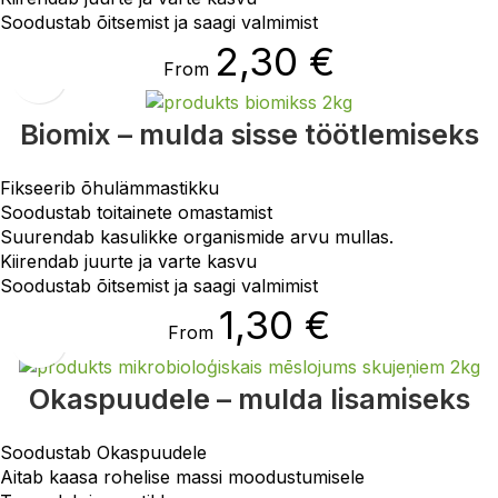
Soodustab õitsemist ja saagi valmimist
2,30
€
From
Biomix – mulda sisse töötlemiseks
Fikseerib õhulämmastikku
Soodustab toitainete omastamist
Suurendab kasulikke organismide arvu mullas.
Kiirendab juurte ja varte kasvu
Soodustab õitsemist ja saagi valmimist
1,30
€
From
Okaspuudele – mulda lisamiseks
Soodustab Okaspuudele
Aitab kaasa rohelise massi moodustumisele