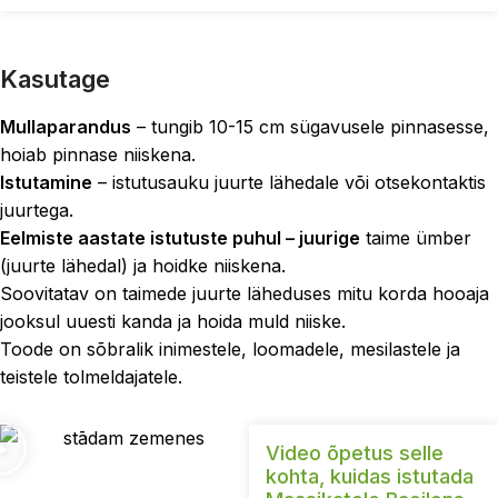
Kasutage
Mullaparandus
– tungib 10-15 cm sügavusele pinnasesse,
hoiab pinnase niiskena.
Istutamine
– istutusauku juurte lähedale või otsekontaktis
juurtega.
Eelmiste aastate istutuste puhul – juurige
taime ümber
(juurte lähedal) ja hoidke niiskena.
Soovitatav on taimede juurte läheduses mitu korda hooaja
jooksul uuesti kanda ja hoida muld niiske.
Toode on sõbralik inimestele, loomadele, mesilastele ja
teistele tolmeldajatele.
Video õpetus selle
kohta, kuidas istutada