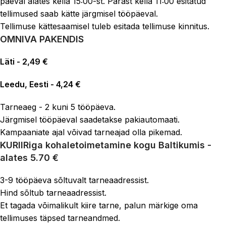
päeval alates kella 15:00-st. Pärast kella 11:00 esitatud
tellimused saab kätte järgmisel tööpäeval.
Tellimuse kättesaamisel tuleb esitada tellimuse kinnitus.
OMNIVA PAKENDIS
Läti - 2,49 €
Leedu, Eesti - 4,24 €
Tarneaeg - 2 kuni 5 tööpäeva.
Järgmisel tööpäeval saadetakse pakiautomaati.
Kampaaniate ajal võivad tarneajad olla pikemad.
KURIIRiga kohaletoimetamine
kogu Baltikumis -
alates 5.70 €
3-9 tööpäeva sõltuvalt tarneaadressist.
Hind sõltub tarneaadressist.
Et tagada võimalikult kiire tarne, palun märkige oma
tellimuses täpsed tarneandmed.