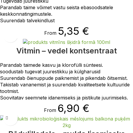
Tugevdab juurestikku
Parandab taime võimet vastu seista ebasoodsatele
keskkonnatingimustele.
Suurendab talvekindlust
5,35
€
From
Vitmin – vedel kontsentraat
Parandab taimede kasvu ja klorofülli sünteesi.
soodustab tugevat juurestikku ja külgharusid
Suurendab õienuppude paiknemist ja pikendab õitsemist.
Takistab vananemist ja suurendab kvaliteetsete kultuuride
tootmist.
Soovitatav seemnete idanemiseks ja pistikute juurimiseks.
6,90
€
From