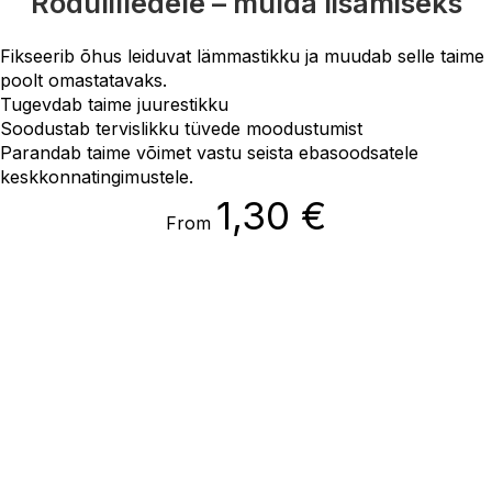
Rõdulilledele – mulda lisamiseks
Fikseerib õhus leiduvat lämmastikku ja muudab selle taime
poolt omastatavaks.
Tugevdab taime juurestikku
Soodustab tervislikku tüvede moodustumist
Parandab taime võimet vastu seista ebasoodsatele
keskkonnatingimustele.
1,30
€
From