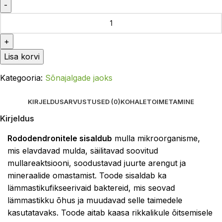
Lisa korvi
Kategooria:
Sõnajalgade jaoks
KIRJELDUS
ARVUSTUSED (0)
KOHALETOIMETAMINE
Kirjeldus
Rododendronitele sisaldub
mulla mikroorganisme,
mis elavdavad mulda, säilitavad soovitud
mullareaktsiooni, soodustavad juurte arengut ja
mineraalide omastamist. Toode sisaldab ka
lämmastikufikseerivaid baktereid, mis seovad
lämmastikku õhus ja muudavad selle taimedele
kasutatavaks. Toode aitab kaasa rikkalikule õitsemisele